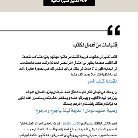
تحميل السيرة الذاتية PDF
إقتباسات من أعمال الكاتب
كانت تظهر لي حكايات غريبة لأشخاص عاشوا حياتهم وفق احتمالات متعددة.
كلما قلبت صفحة يظهر لي احتمال اخر لنفس الحادثة. و كلما عدت بالصفحات
الى البداية ظهرت الاحداث الي يفترض انها تنتمي للماضي بصورة مغايرة ، اشد
غرابة لكنها اكثر أملاً وربما اكثر بؤساً
مقدمة كتاب المحو
ان روحك هي الوطن الذي عليك الدفاع عنه. خوفَ ان يغزوه الدجال و اعوانه
ويزرعوا فيه الاكاذيب و ويمزقوا علمه و يسقطوا حكومته ويستعمروا اهله الذين
هم فؤادك و عقلك ونفسك و آخرهم جسدك
​ وصية حفيد تومان / مدونة ليلة يأجوج و مأجوج
الصورة التي اطلقنا عليها اسم ​
اللاعب بالعكاز !
فازت بإحدى الجوائز العالمية لفن
التصوير الفوتوغرافي. اشترينا بمبلغ الجائزة طرفاً صناعياً للطفل حميد ،
صاحب الصورة. اخبرني صديقي رزوقي ان الطفل فرح به كثيرا ، لكنه لم يلعب