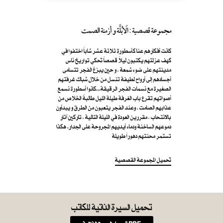
مجموعة قصصية : الَابُلَّة و أزمنة الصمت
كانت أفكارهم عنا كأسطورة ثلاثة عشر شاباً اختفوا في
كهف عزلتهم يكتبون ليلاً قصصاً تحكي تواريخ ناس
مدينتهم على ضوء شمعة ، و حين يبزغ الفجر تتسامى
أجسادهم إلى أرواح لطيفة تنسل من خلال شباك غرفتهم
الصغيرة مع نسمات الفجر الرقيقة...كانوا أسطورة نسمع
أصواتهم تقرع باب الغرفة طيلة الليل طالبةً الخلاص من
عذابهم الصامت ، وعند الفجر يتعبون من الطرق و يبدأون
بالانتحاب ، مقررين العودة في الليلة التالية ، تاركين آثار
دموعهم الساخنة ودماء أيديهم المجروحة على الجدار. هكذا
تستمر محنتهم دهوراً طويلة
تحميل المجموعة القصصية
تحميل السيرة الذاتية للكاتب