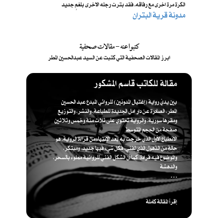
الكرة مرة اخرى مع رفاقه. فقد بترت رجله الاخرى بلغمٍ جديد
مدونة قرية البتران
كتبوا عنه - مقالات صحفية
ابرز المقالات الصحفية التي كتبت عن السيد عبدالحسين المطر
مقالة للكاتب قاسم المشكور
بين يديّ رواية (إغتيال المدونين) للروائي المبدع عبد الحسين
المطر، الصادرة عن دار امل الجديدة للطباعة، والنشر، والتوزيع
ومقرها سورية، والرواية تحتوي على ثلاث مئة وخمس وثلاثين
صفحة من الحجم المتوسط
الانطباع الأول الذي خرجت به بعد الإنتهاء من قراءة الرواية، هو
حالة من الذهول الذي لفني، فكل شيء فيها جديد، ومبتكر،
والموضوع فيه فرادة، كما أن الشكل الفني للروائية مملوء بالسحر،
والدهشة
. . .
إقرأ المقالة كاملة