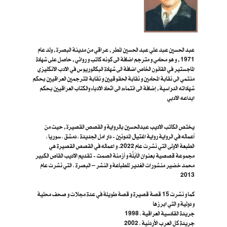
عبد الحسين عبد علي عبد الحسين المطر , عراقي من مدينة البصرة , ولد عام
1971 , و هو محامي و مترجم اضافة الى كونه كاتب و روائي , حاصل على شهادة
الماجستير في القانون الخاص اضافة الى شهادة البكالوريوس في الادب الانكليزي
منتمي الى نقابة المحامين و نقابة الحقوقيين و نقابة المترجمين العراقيين بحكم
شهاداته الدراسية , إضافة الى انتماءه الى اتحاد الادباء والكتاب العراقيين بحكم
ابداعه الادبي
يختص الكاتب الاديب عبدالحسين بالرواية و القصص القصيرة , حيث من
أعماله في الرواية رواية اغتيال المدونين - دار امل الجديدة ، دمشق ، سوريا ،
الطبعة الاولى التي نشرت عام 2022. و اعماله في القصص القصيرة هي
مجموعة قصصية بعنوان الَابُلَّة و أزمنة الصمت - تقديم الاديب القاص الكبير
محمد خضير منشورات الغدير للطباعة و النشر – البصرة ، ا​لتي نشرت عام
2013
كما و نشرت 15 قصة قصيرة و قصة طويلة في عدة مجلات و صحف محلية
و دولية و التي ابرزها
جريدة القادسية العراقية ، 1998
جريدة كل العرب الأردنية ، 2002