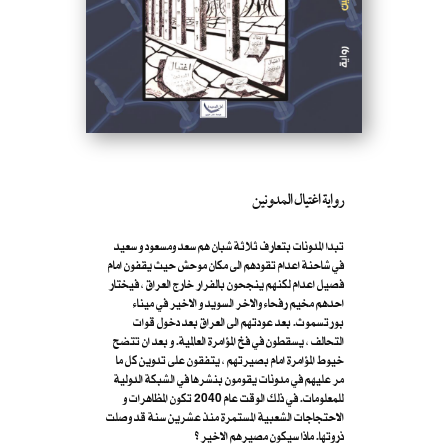
رواية اغتيال المدونين
تبدا المدونات بتعارف ثلاثة شبان هم سعد ومسعود و سعيد
في شاحنة اعدام تقودهم الى مكان موحش حيث يقفون امام
فصيل اعدام لكنهم ينجحون بالفرار خارج العراق ، فيختار
احدهم مخيم رفحاء والاخر السويد و الاخير في ميناء
بورتسموث. بعد عودتهم الى العراق بعد دخول قوات
التحالف ، يسقطون في فخ المؤامرة العالمية. و بعد ان تتضح
خيوط المؤامرة امام بصيرتهم ، يتفقون على تدوين كل ما
مر عليهم في مدونات يقومون بنشرها في الشبكة الدولية
للمعلومات. في ذلك الوقت عام 2040 تكون المظاهرات و
الاحتجاجات الشعبية المستمرة منذ عشرين سنة قد وصلت
ذروتها. ماذا سيكون مصيرهم الاخير ؟