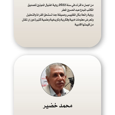
من اجمل ما قرأت في سنة 2022 رواية اغتيال المدونين للصديق
الكاتب المبدع عبد الحسين المطر
رواية رائعة بكل المقاييس وعميقة جدا تستحق القراءة والتحليل
وتعرض معلومات ادبية وفكرية وتاريخية وعلمية كثيرة دون ان تقلل
من قيمتها الادبية
محمد خضير