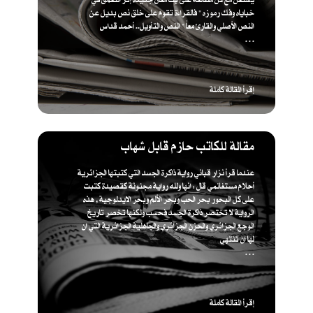
خباياه وفك رموزه " فالقراءة تقوم على خلق نص بديل عن
النص الأصلي والقارئ معاً " ​النص والتأويل.. أحمد قداس
. . .
إقرأ المقالة كاملة
مقالة للكاتب حازم قابل شهاب
عندما قرأ نزار قباني رواية ذاكرة الجسد التي كتبتها الجزائرية
أحلام مستغانمي قال : انها ولله رواية مجنونة كقصيدة كتبت
على كل البحور بحر الحب وبحر الألم وبحر الايدلوجية , هذه
الرواية لا تختصر ذاكرة الجسد فحسب ولكنها تخصر تاريخ
الوجع الجزائري والحزن الجزائري والجاهلية الجزائرية التي ان
لها ان تنتهي
. . .
إقرأ المقالة كاملة