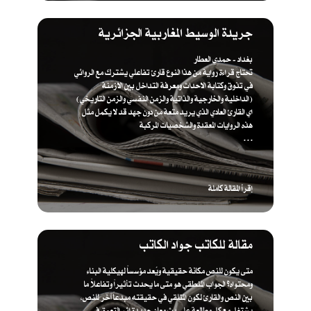
جريدة الوسيط المغاربية الجزائرية
بغداد - حمدي العطار
تحتاج قراءة رواية من هذا النوع قارئ تفاعلي يشترك مع الروائي
في تذوق وكتابة الاحداث ومعرفة التداخل بين الازمنة
(الداخلية والخارجية والذاتية والزمن النفسي والزمن التاريخي)
اي القارئ العادي الذي يريد متعة من دون جهد قد لا يكمل مثل
هذه الروايات المعقدة والشخصيات المركبة
. . .
إقرأ المقالة كاملة
مقالة للكاتب جواد الكاتب
متى يكون للنص مكانة حقيقية ويُعد مؤسساً لهيكلية البناء
ومحتواه؟ الجواب المنطقي هو متى ما يحدث تأثيراً وتفاعلاً ما
بين النص والقارئ لكون المتلقي في حقيقته مبدعاً آخر للنص،
يشتغل مع كل مطالعة على بث معان جديدة إثر التعمق في