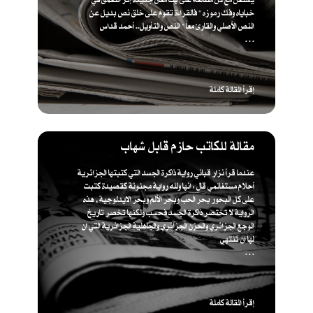
خباياه وفك رموزه " فالقراءة تقوم على خلق نص بديل عن
النص الأصلي والقارئ معاً " ​النص والتأويل.. أحمد قداس
. . .
إقرأ المقالة كاملة
مقالة للكاتب حازم قابل شهاب
عندما قرأ نزار قباني رواية ذاكرة الجسد التي كتبتها الجزائرية
أحلام مستغانمي قال : انها ولله رواية مجنونة كقصيدة كتبت
على كل البحور بحر الحب وبحر الألم وبحر الايدلوجية , هذه
الرواية لا تختصر ذاكرة الجسد فحسب ولكنها تخصر تاريخ
الوجع الجزائري والحزن الجزائري والجاهلية الجزائرية التي ان
لها ان تنتهي
. . .
إقرأ المقالة كاملة