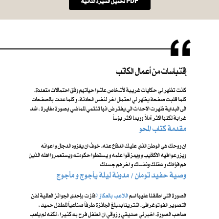
تحميل السيرة الذاتية PDF
إقتباسات من أعمال الكاتب
كانت تظهر لي حكايات غريبة لأشخاص عاشوا حياتهم وفق احتمالات متعددة.
كلما قلبت صفحة يظهر لي احتمال اخر لنفس الحادثة. و كلما عدت بالصفحات
الى البداية ظهرت الاحداث الي يفترض انها تنتمي للماضي بصورة مغايرة ، اشد
غرابة لكنها اكثر أملاً وربما اكثر بؤساً
مقدمة كتاب المحو
ان روحك هي الوطن الذي عليك الدفاع عنه. خوفَ ان يغزوه الدجال و اعوانه
ويزرعوا فيه الاكاذيب و ويمزقوا علمه و يسقطوا حكومته ويستعمروا اهله الذين
هم فؤادك و عقلك ونفسك و آخرهم جسدك
​ وصية حفيد تومان / مدونة ليلة يأجوج و مأجوج
الصورة التي اطلقنا عليها اسم ​
اللاعب بالعكاز !
فازت بإحدى الجوائز العالمية لفن
التصوير الفوتوغرافي. اشترينا بمبلغ الجائزة طرفاً صناعياً للطفل حميد ،
صاحب الصورة. اخبرني صديقي رزوقي ان الطفل فرح به كثيرا ، لكنه لم يلعب