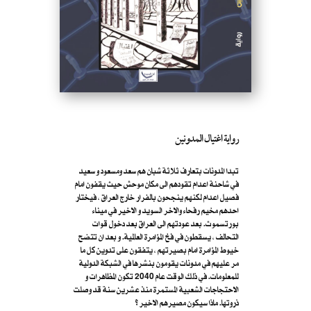
رواية اغتيال المدونين
تبدا المدونات بتعارف ثلاثة شبان هم سعد ومسعود و سعيد
في شاحنة اعدام تقودهم الى مكان موحش حيث يقفون امام
فصيل اعدام لكنهم ينجحون بالفرار خارج العراق ، فيختار
احدهم مخيم رفحاء والاخر السويد و الاخير في ميناء
بورتسموث. بعد عودتهم الى العراق بعد دخول قوات
التحالف ، يسقطون في فخ المؤامرة العالمية. و بعد ان تتضح
خيوط المؤامرة امام بصيرتهم ، يتفقون على تدوين كل ما
مر عليهم في مدونات يقومون بنشرها في الشبكة الدولية
للمعلومات. في ذلك الوقت عام 2040 تكون المظاهرات و
الاحتجاجات الشعبية المستمرة منذ عشرين سنة قد وصلت
ذروتها. ماذا سيكون مصيرهم الاخير ؟