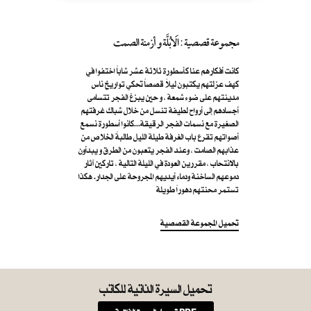
مجموعة قصصية : الَابُلَّة و أزمنة الصمت
كانت أفكارهم عنا كأسطورة ثلاثة عشر شاباً اختفوا في
كهف عزلتهم يكتبون ليلاً قصصاً تحكي تواريخ ناس
مدينتهم على ضوء شمعة ، و حين يبزغ الفجر تتسامى
أجسادهم إلى أرواح لطيفة تنسل من خلال شباك غرفتهم
الصغيرة مع نسمات الفجر الرقيقة...كانوا أسطورة نسمع
أصواتهم تقرع باب الغرفة طيلة الليل طالبةً الخلاص من
عذابهم الصامت ، وعند الفجر يتعبون من الطرق و يبدأون
بالانتحاب ، مقررين العودة في الليلة التالية ، تاركين آثار
دموعهم الساخنة ودماء أيديهم المجروحة على الجدار. هكذا
تستمر محنتهم دهوراً طويلة
تحميل المجموعة القصصية
تحميل السيرة الذاتية للكاتب