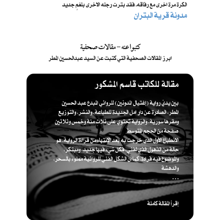
الكرة مرة اخرى مع رفاقه. فقد بترت رجله الاخرى بلغمٍ جديد
مدونة قرية البتران
كتبوا عنه - مقالات صحفية
ابرز المقالات الصحفية التي كتبت عن السيد عبدالحسين المطر
مقالة للكاتب قاسم المشكور
بين يديّ رواية (إغتيال المدونين) للروائي المبدع عبد الحسين
المطر، الصادرة عن دار امل الجديدة للطباعة، والنشر، والتوزيع
ومقرها سورية، والرواية تحتوي على ثلاث مئة وخمس وثلاثين
صفحة من الحجم المتوسط
الانطباع الأول الذي خرجت به بعد الإنتهاء من قراءة الرواية، هو
حالة من الذهول الذي لفني، فكل شيء فيها جديد، ومبتكر،
والموضوع فيه فرادة، كما أن الشكل الفني للروائية مملوء بالسحر،
والدهشة
. . .
إقرأ المقالة كاملة