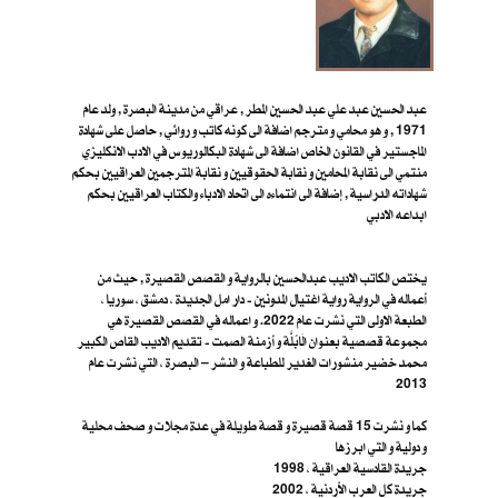
عبد الحسين عبد علي عبد الحسين المطر , عراقي من مدينة البصرة , ولد عام
1971 , و هو محامي و مترجم اضافة الى كونه كاتب و روائي , حاصل على شهادة
الماجستير في القانون الخاص اضافة الى شهادة البكالوريوس في الادب الانكليزي
منتمي الى نقابة المحامين و نقابة الحقوقيين و نقابة المترجمين العراقيين بحكم
شهاداته الدراسية , إضافة الى انتماءه الى اتحاد الادباء والكتاب العراقيين بحكم
ابداعه الادبي
يختص الكاتب الاديب عبدالحسين بالرواية و القصص القصيرة , حيث من
أعماله في الرواية رواية اغتيال المدونين - دار امل الجديدة ، دمشق ، سوريا ،
الطبعة الاولى التي نشرت عام 2022. و اعماله في القصص القصيرة هي
مجموعة قصصية بعنوان الَابُلَّة و أزمنة الصمت - تقديم الاديب القاص الكبير
محمد خضير منشورات الغدير للطباعة و النشر – البصرة ، ا​لتي نشرت عام
2013
كما و نشرت 15 قصة قصيرة و قصة طويلة في عدة مجلات و صحف محلية
و دولية و التي ابرزها
جريدة القادسية العراقية ، 1998
جريدة كل العرب الأردنية ، 2002