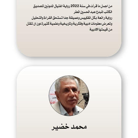
من اجمل ما قرأت في سنة 2022 رواية اغتيال المدونين للصديق
الكاتب المبدع عبد الحسين المطر
رواية رائعة بكل المقاييس وعميقة جدا تستحق القراءة والتحليل
وتعرض معلومات ادبية وفكرية وتاريخية وعلمية كثيرة دون ان تقلل
من قيمتها الادبية
محمد خضير