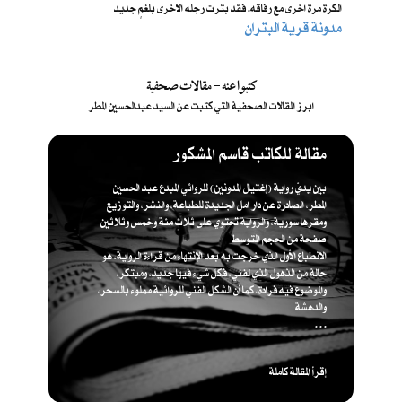
الكرة مرة اخرى مع رفاقه. فقد بترت رجله الاخرى بلغمٍ جديد
مدونة قرية البتران
كتبوا عنه - مقالات صحفية
ابرز المقالات الصحفية التي كتبت عن السيد عبدالحسين المطر
مقالة للكاتب قاسم المشكور
بين يديّ رواية (إغتيال المدونين) للروائي المبدع عبد الحسين
المطر، الصادرة عن دار امل الجديدة للطباعة، والنشر، والتوزيع
ومقرها سورية، والرواية تحتوي على ثلاث مئة وخمس وثلاثين
صفحة من الحجم المتوسط
الانطباع الأول الذي خرجت به بعد الإنتهاء من قراءة الرواية، هو
حالة من الذهول الذي لفني، فكل شيء فيها جديد، ومبتكر،
والموضوع فيه فرادة، كما أن الشكل الفني للروائية مملوء بالسحر،
والدهشة
. . .
إقرأ المقالة كاملة