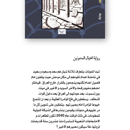
رواية اغتيال المدونين
تبدا المدونات بتعارف ثلاثة شبان هم سعد ومسعود و سعيد
في شاحنة اعدام تقودهم الى مكان موحش حيث يقفون امام
فصيل اعدام لكنهم ينجحون بالفرار خارج العراق ، فيختار
احدهم مخيم رفحاء والاخر السويد و الاخير في ميناء
بورتسموث. بعد عودتهم الى العراق بعد دخول قوات
التحالف ، يسقطون في فخ المؤامرة العالمية. و بعد ان تتضح
خيوط المؤامرة امام بصيرتهم ، يتفقون على تدوين كل ما
مر عليهم في مدونات يقومون بنشرها في الشبكة الدولية
للمعلومات. في ذلك الوقت عام 2040 تكون المظاهرات و
الاحتجاجات الشعبية المستمرة منذ عشرين سنة قد وصلت
ذروتها. ماذا سيكون مصيرهم الاخير ؟