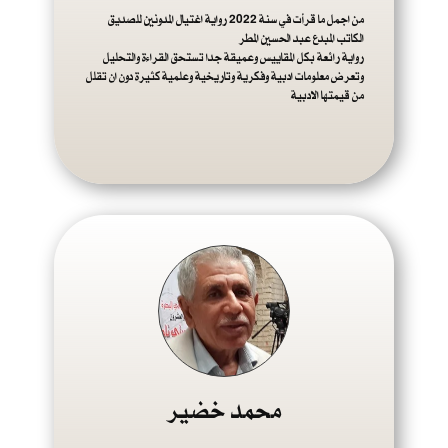
من اجمل ما قرأت في سنة 2022 رواية اغتيال المدونين للصديق
الكاتب المبدع عبد الحسين المطر
رواية رائعة بكل المقاييس وعميقة جدا تستحق القراءة والتحليل
وتعرض معلومات ادبية وفكرية وتاريخية وعلمية كثيرة دون ان تقلل
من قيمتها الادبية
محمد خضير