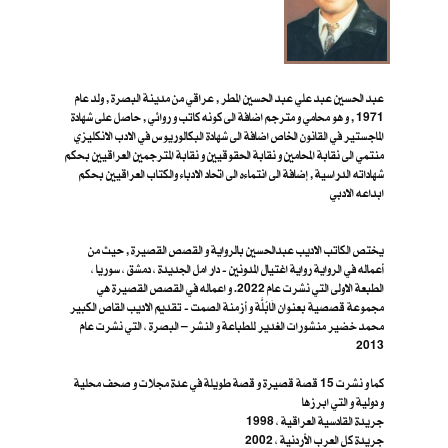
عبد الحسين عبد علي عبد الحسين المطر , عراقي من مدينة البصرة , ولد عام
1971 , و هو محامي و مترجم اضافة الى كونه كاتب و روائي , حاصل على شهادة
الماجستير في القانون الخاص اضافة الى شهادة البكالوريوس في الادب الانكليزي
منتمي الى نقابة المحامين و نقابة الحقوقيين و نقابة المترجمين العراقيين بحكم
شهاداته الدراسية , إضافة الى انتماءه الى اتحاد الادباء والكتاب العراقيين بحكم
ابداعه الادبي
يختص الكاتب الاديب عبدالحسين بالرواية و القصص القصيرة , حيث من
أعماله في الرواية رواية اغتيال المدونين - دار امل الجديدة ، دمشق ، سوريا ،
الطبعة الاولى التي نشرت عام 2022. و اعماله في القصص القصيرة هي
مجموعة قصصية بعنوان الَابُلَّة و أزمنة الصمت - تقديم الاديب القاص الكبير
محمد خضير منشورات الغدير للطباعة و النشر – البصرة ، ا​لتي نشرت عام
2013
كما و نشرت 15 قصة قصيرة و قصة طويلة في عدة مجلات و صحف محلية
و دولية و التي ابرزها
جريدة القادسية العراقية ، 1998
جريدة كل العرب الأردنية ، 2002