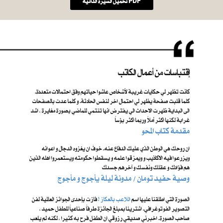
تحميل السيرة الذاتية PDF
إقتباسات من أعمال الكاتب
كانت تظهر لي حكايات غريبة لأشخاص عاشوا حياتهم وفق احتمالات متعددة.
كلما قلبت صفحة يظهر لي احتمال اخر لنفس الحادثة. و كلما عدت بالصفحات
الى البداية ظهرت الاحداث الي يفترض انها تنتمي للماضي بصورة مغايرة ، اشد
غرابة لكنها اكثر أملاً وربما اكثر بؤساً
مقدمة كتاب المحو
ان روحك هي الوطن الذي عليك الدفاع عنه. خوفَ ان يغزوه الدجال و اعوانه
ويزرعوا فيه الاكاذيب و ويمزقوا علمه و يسقطوا حكومته ويستعمروا اهله الذين
هم فؤادك و عقلك ونفسك و آخرهم جسدك
​ وصية حفيد تومان / مدونة ليلة يأجوج و مأجوج
الصورة التي اطلقنا عليها اسم ​
اللاعب بالعكاز !
فازت بإحدى الجوائز العالمية لفن
التصوير الفوتوغرافي. اشترينا بمبلغ الجائزة طرفاً صناعياً للطفل حميد ،
صاحب الصورة. اخبرني صديقي رزوقي ان الطفل فرح به كثيرا ، لكنه لم يلعب