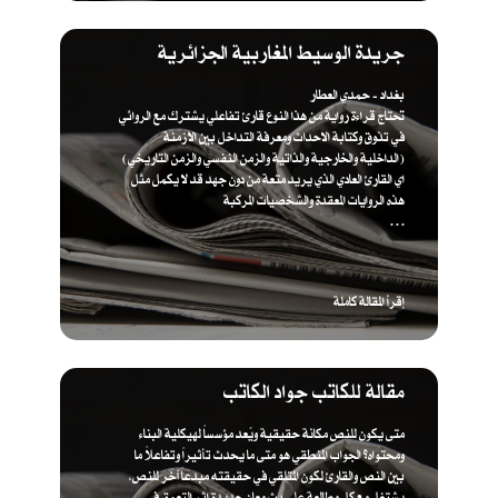
جريدة الوسيط المغاربية الجزائرية
بغداد - حمدي العطار
تحتاج قراءة رواية من هذا النوع قارئ تفاعلي يشترك مع الروائي
في تذوق وكتابة الاحداث ومعرفة التداخل بين الازمنة
(الداخلية والخارجية والذاتية والزمن النفسي والزمن التاريخي)
اي القارئ العادي الذي يريد متعة من دون جهد قد لا يكمل مثل
هذه الروايات المعقدة والشخصيات المركبة
. . .
إقرأ المقالة كاملة
مقالة للكاتب جواد الكاتب
متى يكون للنص مكانة حقيقية ويُعد مؤسساً لهيكلية البناء
ومحتواه؟ الجواب المنطقي هو متى ما يحدث تأثيراً وتفاعلاً ما
بين النص والقارئ لكون المتلقي في حقيقته مبدعاً آخر للنص،
يشتغل مع كل مطالعة على بث معان جديدة إثر التعمق في