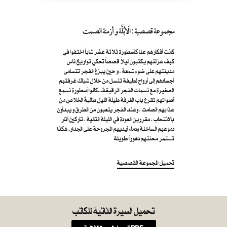
مجموعة قصصية : الَابُلَّة و أزمنة الصمت
كانت أفكارهم عنا كأسطورة ثلاثة عشر شاباً اختفوا في
كهف عزلتهم يكتبون ليلاً قصصاً تحكي تواريخ ناس
مدينتهم على ضوء شمعة ، و حين يبزغ الفجر تتسامى
أجسادهم إلى أرواح لطيفة تنسل من خلال شباك غرفتهم
الصغيرة مع نسمات الفجر الرقيقة...كانوا أسطورة نسمع
أصواتهم تقرع باب الغرفة طيلة الليل طالبةً الخلاص من
عذابهم الصامت ، وعند الفجر يتعبون من الطرق و يبدأون
بالانتحاب ، مقررين العودة في الليلة التالية ، تاركين آثار
دموعهم الساخنة ودماء أيديهم المجروحة على الجدار. هكذا
تستمر محنتهم دهوراً طويلة
تحميل المجموعة القصصية
تحميل السيرة الذاتية للكاتب