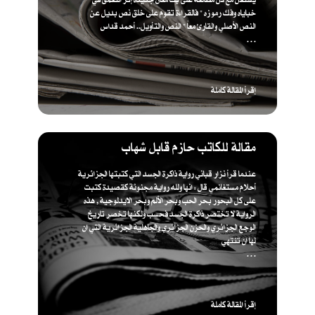
خباياه وفك رموزه " فالقراءة تقوم على خلق نص بديل عن
النص الأصلي والقارئ معاً " ​النص والتأويل.. أحمد قداس
. . .
إقرأ المقالة كاملة
مقالة للكاتب حازم قابل شهاب
عندما قرأ نزار قباني رواية ذاكرة الجسد التي كتبتها الجزائرية
أحلام مستغانمي قال : انها ولله رواية مجنونة كقصيدة كتبت
على كل البحور بحر الحب وبحر الألم وبحر الايدلوجية , هذه
الرواية لا تختصر ذاكرة الجسد فحسب ولكنها تخصر تاريخ
الوجع الجزائري والحزن الجزائري والجاهلية الجزائرية التي ان
لها ان تنتهي
. . .
إقرأ المقالة كاملة