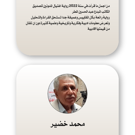
من اجمل ما قرأت في سنة 2022 رواية اغتيال المدونين للصديق
الكاتب المبدع عبد الحسين المطر
رواية رائعة بكل المقاييس وعميقة جدا تستحق القراءة والتحليل
وتعرض معلومات ادبية وفكرية وتاريخية وعلمية كثيرة دون ان تقلل
من قيمتها الادبية
محمد خضير