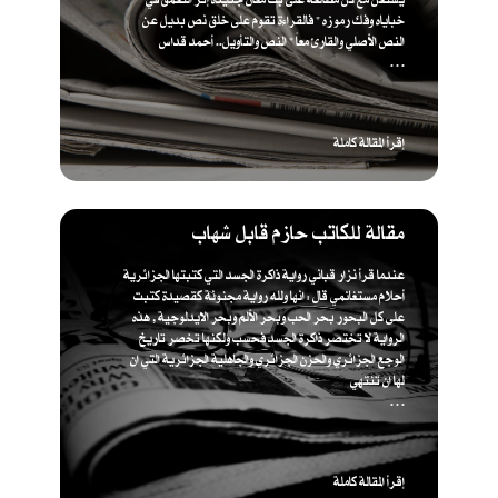
خباياه وفك رموزه " فالقراءة تقوم على خلق نص بديل عن
النص الأصلي والقارئ معاً " ​النص والتأويل.. أحمد قداس
. . .
إقرأ المقالة كاملة
مقالة للكاتب حازم قابل شهاب
عندما قرأ نزار قباني رواية ذاكرة الجسد التي كتبتها الجزائرية
أحلام مستغانمي قال : انها ولله رواية مجنونة كقصيدة كتبت
على كل البحور بحر الحب وبحر الألم وبحر الايدلوجية , هذه
الرواية لا تختصر ذاكرة الجسد فحسب ولكنها تخصر تاريخ
الوجع الجزائري والحزن الجزائري والجاهلية الجزائرية التي ان
لها ان تنتهي
. . .
إقرأ المقالة كاملة