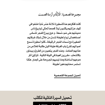
مجموعة قصصية : الَابُلَّة و أزمنة الصمت
كانت أفكارهم عنا كأسطورة ثلاثة عشر شاباً اختفوا في
كهف عزلتهم يكتبون ليلاً قصصاً تحكي تواريخ ناس
مدينتهم على ضوء شمعة ، و حين يبزغ الفجر تتسامى
أجسادهم إلى أرواح لطيفة تنسل من خلال شباك غرفتهم
الصغيرة مع نسمات الفجر الرقيقة...كانوا أسطورة نسمع
أصواتهم تقرع باب الغرفة طيلة الليل طالبةً الخلاص من
عذابهم الصامت ، وعند الفجر يتعبون من الطرق و يبدأون
بالانتحاب ، مقررين العودة في الليلة التالية ، تاركين آثار
دموعهم الساخنة ودماء أيديهم المجروحة على الجدار. هكذا
تستمر محنتهم دهوراً طويلة
تحميل المجموعة القصصية
تحميل السيرة الذاتية للكاتب