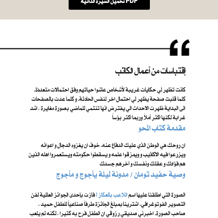
تحميل السيرة الذاتية PDF
إقتباسات من أعمال الكاتب
كانت تظهر لي حكايات غريبة لأشخاص عاشوا حياتهم وفق احتمالات متعددة.
كلما قلبت صفحة يظهر لي احتمال اخر لنفس الحادثة. و كلما عدت بالصفحات
الى البداية ظهرت الاحداث الي يفترض انها تنتمي للماضي بصورة مغايرة ، اشد
غرابة لكنها اكثر أملاً وربما اكثر بؤساً
مقدمة كتاب المحو
ان روحك هي الوطن الذي عليك الدفاع عنه. خوفَ ان يغزوه الدجال و اعوانه
ويزرعوا فيه الاكاذيب و ويمزقوا علمه و يسقطوا حكومته ويستعمروا اهله الذين
هم فؤادك و عقلك ونفسك و آخرهم جسدك
​ وصية حفيد تومان / مدونة ليلة يأجوج و مأجوج
الصورة التي اطلقنا عليها اسم ​
اللاعب بالعكاز !
فازت بإحدى الجوائز العالمية لفن
التصوير الفوتوغرافي. اشترينا بمبلغ الجائزة طرفاً صناعياً للطفل حميد ،
صاحب الصورة. اخبرني صديقي رزوقي ان الطفل فرح به كثيرا ، لكنه لم يلعب