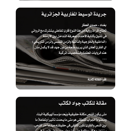
جريدة الوسيط المغاربية الجزائرية
بغداد - حمدي العطار
تحتاج قراءة رواية من هذا النوع قارئ تفاعلي يشترك مع الروائي
في تذوق وكتابة الاحداث ومعرفة التداخل بين الازمنة
(الداخلية والخارجية والذاتية والزمن النفسي والزمن التاريخي)
اي القارئ العادي الذي يريد متعة من دون جهد قد لا يكمل مثل
هذه الروايات المعقدة والشخصيات المركبة
. . .
إقرأ المقالة كاملة
مقالة للكاتب جواد الكاتب
متى يكون للنص مكانة حقيقية ويُعد مؤسساً لهيكلية البناء
ومحتواه؟ الجواب المنطقي هو متى ما يحدث تأثيراً وتفاعلاً ما
بين النص والقارئ لكون المتلقي في حقيقته مبدعاً آخر للنص،
يشتغل مع كل مطالعة على بث معان جديدة إثر التعمق في