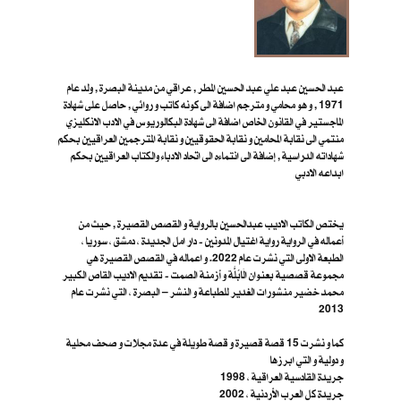
عبد الحسين عبد علي عبد الحسين المطر , عراقي من مدينة البصرة , ولد عام
1971 , و هو محامي و مترجم اضافة الى كونه كاتب و روائي , حاصل على شهادة
الماجستير في القانون الخاص اضافة الى شهادة البكالوريوس في الادب الانكليزي
منتمي الى نقابة المحامين و نقابة الحقوقيين و نقابة المترجمين العراقيين بحكم
شهاداته الدراسية , إضافة الى انتماءه الى اتحاد الادباء والكتاب العراقيين بحكم
ابداعه الادبي
يختص الكاتب الاديب عبدالحسين بالرواية و القصص القصيرة , حيث من
أعماله في الرواية رواية اغتيال المدونين - دار امل الجديدة ، دمشق ، سوريا ،
الطبعة الاولى التي نشرت عام 2022. و اعماله في القصص القصيرة هي
مجموعة قصصية بعنوان الَابُلَّة و أزمنة الصمت - تقديم الاديب القاص الكبير
محمد خضير منشورات الغدير للطباعة و النشر – البصرة ، ا​لتي نشرت عام
2013
كما و نشرت 15 قصة قصيرة و قصة طويلة في عدة مجلات و صحف محلية
و دولية و التي ابرزها
جريدة القادسية العراقية ، 1998
جريدة كل العرب الأردنية ، 2002