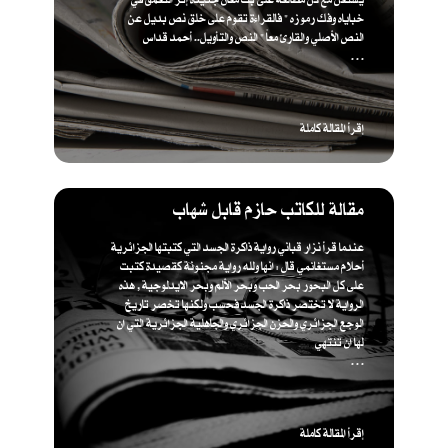
خباياه وفك رموزه " فالقراءة تقوم على خلق نص بديل عن
النص الأصلي والقارئ معاً " ​النص والتأويل.. أحمد قداس
. . .
إقرأ المقالة كاملة
مقالة للكاتب حازم قابل شهاب
عندما قرأ نزار قباني رواية ذاكرة الجسد التي كتبتها الجزائرية
أحلام مستغانمي قال : انها ولله رواية مجنونة كقصيدة كتبت
على كل البحور بحر الحب وبحر الألم وبحر الايدلوجية , هذه
الرواية لا تختصر ذاكرة الجسد فحسب ولكنها تخصر تاريخ
الوجع الجزائري والحزن الجزائري والجاهلية الجزائرية التي ان
لها ان تنتهي
. . .
إقرأ المقالة كاملة