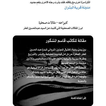
الكرة مرة اخرى مع رفاقه. فقد بترت رجله الاخرى بلغمٍ جديد
مدونة قرية البتران
كتبوا عنه - مقالات صحفية
ابرز المقالات الصحفية التي كتبت عن السيد عبدالحسين المطر
مقالة للكاتب قاسم المشكور
بين يديّ رواية (إغتيال المدونين) للروائي المبدع عبد الحسين
المطر، الصادرة عن دار امل الجديدة للطباعة، والنشر، والتوزيع
ومقرها سورية، والرواية تحتوي على ثلاث مئة وخمس وثلاثين
صفحة من الحجم المتوسط
الانطباع الأول الذي خرجت به بعد الإنتهاء من قراءة الرواية، هو
حالة من الذهول الذي لفني، فكل شيء فيها جديد، ومبتكر،
والموضوع فيه فرادة، كما أن الشكل الفني للروائية مملوء بالسحر،
والدهشة
. . .
إقرأ المقالة كاملة