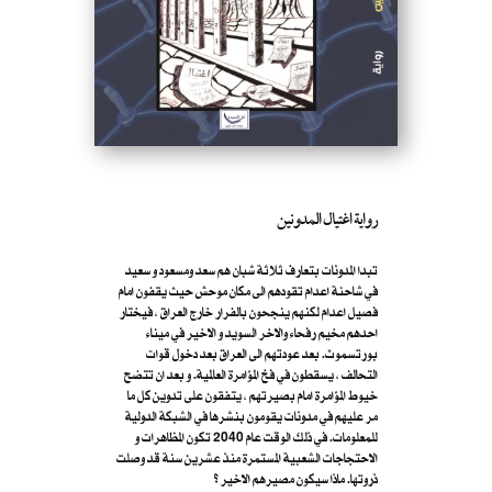
رواية اغتيال المدونين
تبدا المدونات بتعارف ثلاثة شبان هم سعد ومسعود و سعيد
في شاحنة اعدام تقودهم الى مكان موحش حيث يقفون امام
فصيل اعدام لكنهم ينجحون بالفرار خارج العراق ، فيختار
احدهم مخيم رفحاء والاخر السويد و الاخير في ميناء
بورتسموث. بعد عودتهم الى العراق بعد دخول قوات
التحالف ، يسقطون في فخ المؤامرة العالمية. و بعد ان تتضح
خيوط المؤامرة امام بصيرتهم ، يتفقون على تدوين كل ما
مر عليهم في مدونات يقومون بنشرها في الشبكة الدولية
للمعلومات. في ذلك الوقت عام 2040 تكون المظاهرات و
الاحتجاجات الشعبية المستمرة منذ عشرين سنة قد وصلت
ذروتها. ماذا سيكون مصيرهم الاخير ؟