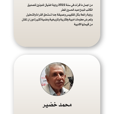
من اجمل ما قرأت في سنة 2022 رواية اغتيال المدونين للصديق
الكاتب المبدع عبد الحسين المطر
رواية رائعة بكل المقاييس وعميقة جدا تستحق القراءة والتحليل
وتعرض معلومات ادبية وفكرية وتاريخية وعلمية كثيرة دون ان تقلل
من قيمتها الادبية
محمد خضير