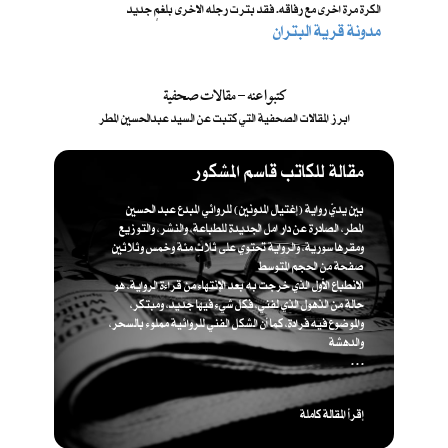
الكرة مرة اخرى مع رفاقه. فقد بترت رجله الاخرى بلغمٍ جديد
مدونة قرية البتران
كتبوا عنه - مقالات صحفية
ابرز المقالات الصحفية التي كتبت عن السيد عبدالحسين المطر
مقالة للكاتب قاسم المشكور
بين يديّ رواية (إغتيال المدونين) للروائي المبدع عبد الحسين
المطر، الصادرة عن دار امل الجديدة للطباعة، والنشر، والتوزيع
ومقرها سورية، والرواية تحتوي على ثلاث مئة وخمس وثلاثين
صفحة من الحجم المتوسط
الانطباع الأول الذي خرجت به بعد الإنتهاء من قراءة الرواية، هو
حالة من الذهول الذي لفني، فكل شيء فيها جديد، ومبتكر،
والموضوع فيه فرادة، كما أن الشكل الفني للروائية مملوء بالسحر،
والدهشة
. . .
إقرأ المقالة كاملة