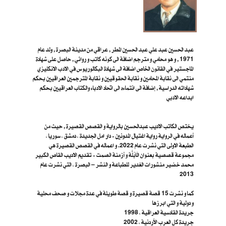
عبد الحسين عبد علي عبد الحسين المطر , عراقي من مدينة البصرة , ولد عام
1971 , و هو محامي و مترجم اضافة الى كونه كاتب و روائي , حاصل على شهادة
الماجستير في القانون الخاص اضافة الى شهادة البكالوريوس في الادب الانكليزي
منتمي الى نقابة المحامين و نقابة الحقوقيين و نقابة المترجمين العراقيين بحكم
شهاداته الدراسية , إضافة الى انتماءه الى اتحاد الادباء والكتاب العراقيين بحكم
ابداعه الادبي
يختص الكاتب الاديب عبدالحسين بالرواية و القصص القصيرة , حيث من
أعماله في الرواية رواية اغتيال المدونين - دار امل الجديدة ، دمشق ، سوريا ،
الطبعة الاولى التي نشرت عام 2022. و اعماله في القصص القصيرة هي
مجموعة قصصية بعنوان الَابُلَّة و أزمنة الصمت - تقديم الاديب القاص الكبير
محمد خضير منشورات الغدير للطباعة و النشر – البصرة ، ا​لتي نشرت عام
2013
كما و نشرت 15 قصة قصيرة و قصة طويلة في عدة مجلات و صحف محلية
و دولية و التي ابرزها
جريدة القادسية العراقية ، 1998
جريدة كل العرب الأردنية ، 2002