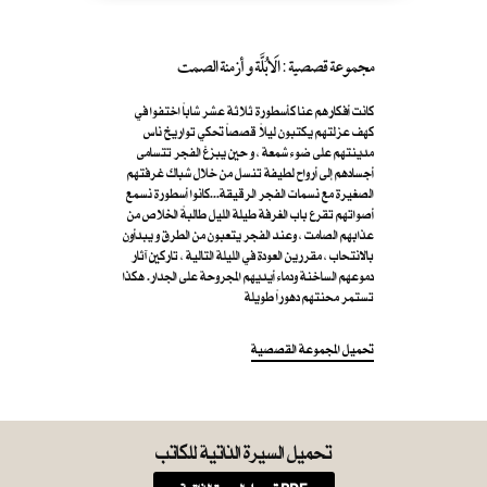
مجموعة قصصية : الَابُلَّة و أزمنة الصمت
كانت أفكارهم عنا كأسطورة ثلاثة عشر شاباً اختفوا في
كهف عزلتهم يكتبون ليلاً قصصاً تحكي تواريخ ناس
مدينتهم على ضوء شمعة ، و حين يبزغ الفجر تتسامى
أجسادهم إلى أرواح لطيفة تنسل من خلال شباك غرفتهم
الصغيرة مع نسمات الفجر الرقيقة...كانوا أسطورة نسمع
أصواتهم تقرع باب الغرفة طيلة الليل طالبةً الخلاص من
عذابهم الصامت ، وعند الفجر يتعبون من الطرق و يبدأون
بالانتحاب ، مقررين العودة في الليلة التالية ، تاركين آثار
دموعهم الساخنة ودماء أيديهم المجروحة على الجدار. هكذا
تستمر محنتهم دهوراً طويلة
تحميل المجموعة القصصية
تحميل السيرة الذاتية للكاتب