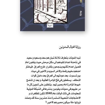
رواية اغتيال المدونين
تبدا المدونات بتعارف ثلاثة شبان هم سعد ومسعود و سعيد
في شاحنة اعدام تقودهم الى مكان موحش حيث يقفون امام
فصيل اعدام لكنهم ينجحون بالفرار خارج العراق ، فيختار
احدهم مخيم رفحاء والاخر السويد و الاخير في ميناء
بورتسموث. بعد عودتهم الى العراق بعد دخول قوات
التحالف ، يسقطون في فخ المؤامرة العالمية. و بعد ان تتضح
خيوط المؤامرة امام بصيرتهم ، يتفقون على تدوين كل ما
مر عليهم في مدونات يقومون بنشرها في الشبكة الدولية
للمعلومات. في ذلك الوقت عام 2040 تكون المظاهرات و
الاحتجاجات الشعبية المستمرة منذ عشرين سنة قد وصلت
ذروتها. ماذا سيكون مصيرهم الاخير ؟