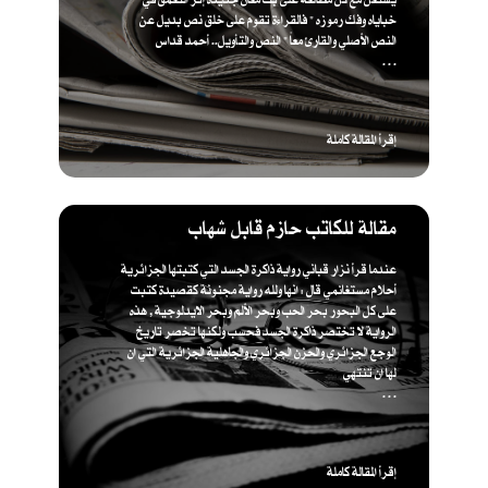
خباياه وفك رموزه " فالقراءة تقوم على خلق نص بديل عن
النص الأصلي والقارئ معاً " ​النص والتأويل.. أحمد قداس
. . .
إقرأ المقالة كاملة
مقالة للكاتب حازم قابل شهاب
عندما قرأ نزار قباني رواية ذاكرة الجسد التي كتبتها الجزائرية
أحلام مستغانمي قال : انها ولله رواية مجنونة كقصيدة كتبت
على كل البحور بحر الحب وبحر الألم وبحر الايدلوجية , هذه
الرواية لا تختصر ذاكرة الجسد فحسب ولكنها تخصر تاريخ
الوجع الجزائري والحزن الجزائري والجاهلية الجزائرية التي ان
لها ان تنتهي
. . .
إقرأ المقالة كاملة