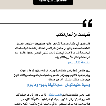
تحميل السيرة الذاتية PDF
إقتباسات من أعمال الكاتب
كانت تظهر لي حكايات غريبة لأشخاص عاشوا حياتهم وفق احتمالات متعددة.
كلما قلبت صفحة يظهر لي احتمال اخر لنفس الحادثة. و كلما عدت بالصفحات
الى البداية ظهرت الاحداث الي يفترض انها تنتمي للماضي بصورة مغايرة ، اشد
غرابة لكنها اكثر أملاً وربما اكثر بؤساً
مقدمة كتاب المحو
ان روحك هي الوطن الذي عليك الدفاع عنه. خوفَ ان يغزوه الدجال و اعوانه
ويزرعوا فيه الاكاذيب و ويمزقوا علمه و يسقطوا حكومته ويستعمروا اهله الذين
هم فؤادك و عقلك ونفسك و آخرهم جسدك
​ وصية حفيد تومان / مدونة ليلة يأجوج و مأجوج
الصورة التي اطلقنا عليها اسم ​
اللاعب بالعكاز !
فازت بإحدى الجوائز العالمية لفن
التصوير الفوتوغرافي. اشترينا بمبلغ الجائزة طرفاً صناعياً للطفل حميد ،
صاحب الصورة. اخبرني صديقي رزوقي ان الطفل فرح به كثيرا ، لكنه لم يلعب