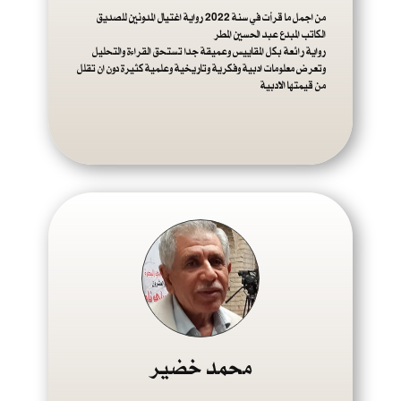
من اجمل ما قرأت في سنة 2022 رواية اغتيال المدونين للصديق
الكاتب المبدع عبد الحسين المطر
رواية رائعة بكل المقاييس وعميقة جدا تستحق القراءة والتحليل
وتعرض معلومات ادبية وفكرية وتاريخية وعلمية كثيرة دون ان تقلل
من قيمتها الادبية
محمد خضير