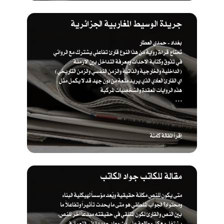
جريدة الوسيط المغاربية الجزائرية
بغداد - حمدي العطار
تحتاج قراءة رواية من هذا النوع قارئ تفاعلي يشترك مع الروائي
في تذوق وكتابة الاحداث ومعرفة التداخل بين الازمنة
(الداخلية والخارجية والذاتية والزمن النفسي والزمن التاريخي)
اي القارئ العادي الذي يريد متعة من دون جهد قد لا يكمل مثل
هذه الروايات المعقدة والشخصيات المركبة
. . .
إقرأ المقالة كاملة
مقالة للكاتب جواد الكاتب
متى يكون للنص مكانة حقيقية ويُعد مؤسساً لهيكلية البناء
ومحتواه؟ الجواب المنطقي هو متى ما يحدث تأثيراً وتفاعلاً ما
بين النص والقارئ لكون المتلقي في حقيقته مبدعاً آخر للنص،
يشتغل مع كل مطالعة على بث معان جديدة إثر التعمق في