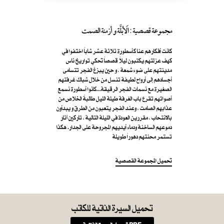
مجموعة قصصية : الَابُلَّة و أزمنة الصمت
كانت أفكارهم عنا كأسطورة ثلاثة عشر شاباً اختفوا في
كهف عزلتهم يكتبون ليلاً قصصاً تحكي تواريخ ناس
مدينتهم على ضوء شمعة ، و حين يبزغ الفجر تتسامى
أجسادهم إلى أرواح لطيفة تنسل من خلال شباك غرفتهم
الصغيرة مع نسمات الفجر الرقيقة...كانوا أسطورة نسمع
أصواتهم تقرع باب الغرفة طيلة الليل طالبةً الخلاص من
عذابهم الصامت ، وعند الفجر يتعبون من الطرق و يبدأون
بالانتحاب ، مقررين العودة في الليلة التالية ، تاركين آثار
دموعهم الساخنة ودماء أيديهم المجروحة على الجدار. هكذا
تستمر محنتهم دهوراً طويلة
تحميل المجموعة القصصية
تحميل السيرة الذاتية للكاتب