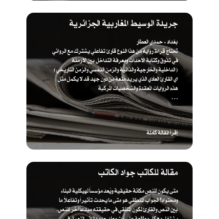
جريدة الوسيط المغاربية الجزائرية
بغداد - حمدي العطار
تحتاج قراءة رواية من هذا النوع قارئ تفاعلي يشترك مع الروائي
في تذوق وكتابة الاحداث ومعرفة التداخل بين الازمنة
(الداخلية والخارجية والذاتية والزمن النفسي والزمن التاريخي)
اي القارئ العادي الذي يريد متعة من دون جهد قد لا يكمل مثل
هذه الروايات المعقدة والشخصيات المركبة
. . .
إقرأ المقالة كاملة
مقالة للكاتب جواد الكاتب
متى يكون للنص مكانة حقيقية ويُعد مؤسساً لهيكلية البناء
ومحتواه؟ الجواب المنطقي هو متى ما يحدث تأثيراً وتفاعلاً ما
بين النص والقارئ لكون المتلقي في حقيقته مبدعاً آخر للنص،
يشتغل مع كل مطالعة على بث معان جديدة إثر التعمق في