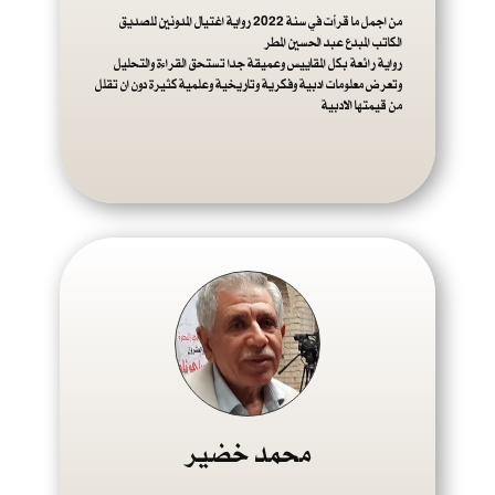
من اجمل ما قرأت في سنة 2022 رواية اغتيال المدونين للصديق
الكاتب المبدع عبد الحسين المطر
رواية رائعة بكل المقاييس وعميقة جدا تستحق القراءة والتحليل
وتعرض معلومات ادبية وفكرية وتاريخية وعلمية كثيرة دون ان تقلل
من قيمتها الادبية
محمد خضير