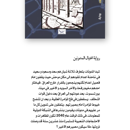
رواية اغتيال المدونين
تبدا المدونات بتعارف ثلاثة شبان هم سعد ومسعود و سعيد
في شاحنة اعدام تقودهم الى مكان موحش حيث يقفون امام
فصيل اعدام لكنهم ينجحون بالفرار خارج العراق ، فيختار
احدهم مخيم رفحاء والاخر السويد و الاخير في ميناء
بورتسموث. بعد عودتهم الى العراق بعد دخول قوات
التحالف ، يسقطون في فخ المؤامرة العالمية. و بعد ان تتضح
خيوط المؤامرة امام بصيرتهم ، يتفقون على تدوين كل ما
مر عليهم في مدونات يقومون بنشرها في الشبكة الدولية
للمعلومات. في ذلك الوقت عام 2040 تكون المظاهرات و
الاحتجاجات الشعبية المستمرة منذ عشرين سنة قد وصلت
ذروتها. ماذا سيكون مصيرهم الاخير ؟