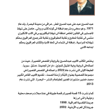
عبد الحسين عبد علي عبد الحسين المطر , عراقي من مدينة البصرة , ولد عام
1971 , و هو محامي و مترجم اضافة الى كونه كاتب و روائي , حاصل على شهادة
الماجستير في القانون الخاص اضافة الى شهادة البكالوريوس في الادب الانكليزي
منتمي الى نقابة المحامين و نقابة الحقوقيين و نقابة المترجمين العراقيين بحكم
شهاداته الدراسية , إضافة الى انتماءه الى اتحاد الادباء والكتاب العراقيين بحكم
ابداعه الادبي
يختص الكاتب الاديب عبدالحسين بالرواية و القصص القصيرة , حيث من
أعماله في الرواية رواية اغتيال المدونين - دار امل الجديدة ، دمشق ، سوريا ،
الطبعة الاولى التي نشرت عام 2022. و اعماله في القصص القصيرة هي
مجموعة قصصية بعنوان الَابُلَّة و أزمنة الصمت - تقديم الاديب القاص الكبير
محمد خضير منشورات الغدير للطباعة و النشر – البصرة ، ا​لتي نشرت عام
2013
كما و نشرت 15 قصة قصيرة و قصة طويلة في عدة مجلات و صحف محلية
و دولية و التي ابرزها
جريدة القادسية العراقية ، 1998
جريدة كل العرب الأردنية ، 2002