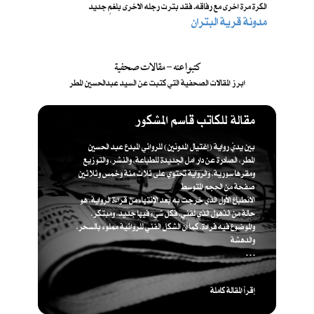
الكرة مرة اخرى مع رفاقه. فقد بترت رجله الاخرى بلغمٍ جديد
مدونة قرية البتران
كتبوا عنه - مقالات صحفية
ابرز المقالات الصحفية التي كتبت عن السيد عبدالحسين المطر
مقالة للكاتب قاسم المشكور
بين يديّ رواية (إغتيال المدونين) للروائي المبدع عبد الحسين
المطر، الصادرة عن دار امل الجديدة للطباعة، والنشر، والتوزيع
ومقرها سورية، والرواية تحتوي على ثلاث مئة وخمس وثلاثين
صفحة من الحجم المتوسط
الانطباع الأول الذي خرجت به بعد الإنتهاء من قراءة الرواية، هو
حالة من الذهول الذي لفني، فكل شيء فيها جديد، ومبتكر،
والموضوع فيه فرادة، كما أن الشكل الفني للروائية مملوء بالسحر،
والدهشة
. . .
إقرأ المقالة كاملة