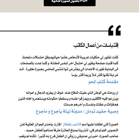
تحميل السيرة الذاتية PDF
إقتباسات من أعمال الكاتب
كانت تظهر لي حكايات غريبة لأشخاص عاشوا حياتهم وفق احتمالات متعددة.
كلما قلبت صفحة يظهر لي احتمال اخر لنفس الحادثة. و كلما عدت بالصفحات
الى البداية ظهرت الاحداث الي يفترض انها تنتمي للماضي بصورة مغايرة ، اشد
غرابة لكنها اكثر أملاً وربما اكثر بؤساً
مقدمة كتاب المحو
ان روحك هي الوطن الذي عليك الدفاع عنه. خوفَ ان يغزوه الدجال و اعوانه
ويزرعوا فيه الاكاذيب و ويمزقوا علمه و يسقطوا حكومته ويستعمروا اهله الذين
هم فؤادك و عقلك ونفسك و آخرهم جسدك
​ وصية حفيد تومان / مدونة ليلة يأجوج و مأجوج
الصورة التي اطلقنا عليها اسم ​
اللاعب بالعكاز !
فازت بإحدى الجوائز العالمية لفن
التصوير الفوتوغرافي. اشترينا بمبلغ الجائزة طرفاً صناعياً للطفل حميد ،
صاحب الصورة. اخبرني صديقي رزوقي ان الطفل فرح به كثيرا ، لكنه لم يلعب