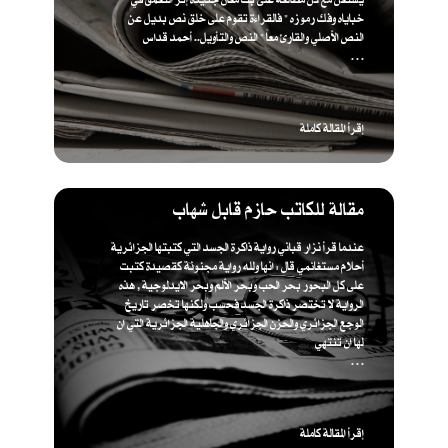
خباياه وفك رموزه " فالقراءة تقوم على خلق نص بديل عن
النص الأصلي والقارئ معاً " ​النص والتأويل.. أحمد قداس
. . .
إقرأ المقالة كاملة
مقالة للكاتب حازم قابل شهاب
عندما قرأ نزار قباني رواية ذاكرة الجسد التي كتبتها الجزائرية
أحلام مستغانمي قال : انها ولله رواية مجنونة كقصيدة كتبت
على كل البحور بحر الحب وبحر الألم وبحر الايدلوجية , هذه
الرواية لا تختصر ذاكرة الجسد فحسب ولكنها تخصر تاريخ
الوجع الجزائري والحزن الجزائري والجاهلية الجزائرية التي ان
لها ان تنتهي
. . .
إقرأ المقالة كاملة