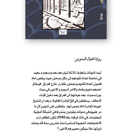
رواية اغتيال المدونين
تبدا المدونات بتعارف ثلاثة شبان هم سعد ومسعود و سعيد
في شاحنة اعدام تقودهم الى مكان موحش حيث يقفون امام
فصيل اعدام لكنهم ينجحون بالفرار خارج العراق ، فيختار
احدهم مخيم رفحاء والاخر السويد و الاخير في ميناء
بورتسموث. بعد عودتهم الى العراق بعد دخول قوات
التحالف ، يسقطون في فخ المؤامرة العالمية. و بعد ان تتضح
خيوط المؤامرة امام بصيرتهم ، يتفقون على تدوين كل ما
مر عليهم في مدونات يقومون بنشرها في الشبكة الدولية
للمعلومات. في ذلك الوقت عام 2040 تكون المظاهرات و
الاحتجاجات الشعبية المستمرة منذ عشرين سنة قد وصلت
ذروتها. ماذا سيكون مصيرهم الاخير ؟