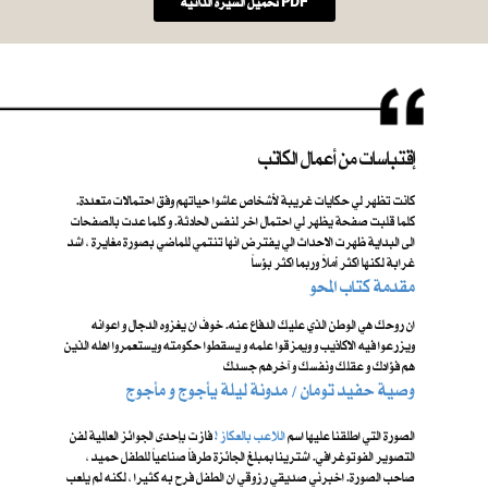
تحميل السيرة الذاتية PDF
إقتباسات من أعمال الكاتب
كانت تظهر لي حكايات غريبة لأشخاص عاشوا حياتهم وفق احتمالات متعددة.
كلما قلبت صفحة يظهر لي احتمال اخر لنفس الحادثة. و كلما عدت بالصفحات
الى البداية ظهرت الاحداث الي يفترض انها تنتمي للماضي بصورة مغايرة ، اشد
غرابة لكنها اكثر أملاً وربما اكثر بؤساً
مقدمة كتاب المحو
ان روحك هي الوطن الذي عليك الدفاع عنه. خوفَ ان يغزوه الدجال و اعوانه
ويزرعوا فيه الاكاذيب و ويمزقوا علمه و يسقطوا حكومته ويستعمروا اهله الذين
هم فؤادك و عقلك ونفسك و آخرهم جسدك
​ وصية حفيد تومان / مدونة ليلة يأجوج و مأجوج
الصورة التي اطلقنا عليها اسم ​
اللاعب بالعكاز !
فازت بإحدى الجوائز العالمية لفن
التصوير الفوتوغرافي. اشترينا بمبلغ الجائزة طرفاً صناعياً للطفل حميد ،
صاحب الصورة. اخبرني صديقي رزوقي ان الطفل فرح به كثيرا ، لكنه لم يلعب