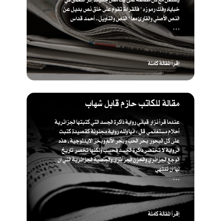
خباياه وفك رموزه " فالقراءة تقوم على خلق نص بديل عن
النص الأصلي والقارئ معاً " ​النص والتأويل.. أحمد قداس
. . .
إقرأ المقالة كاملة
مقالة للكاتب حازم قابل شهاب
عندما قرأ نزار قباني رواية ذاكرة الجسد التي كتبتها الجزائرية
أحلام مستغانمي قال : انها ولله رواية مجنونة كقصيدة كتبت
على كل البحور بحر الحب وبحر الألم وبحر الايدلوجية , هذه
الرواية لا تختصر ذاكرة الجسد فحسب ولكنها تخصر تاريخ
الوجع الجزائري والحزن الجزائري والجاهلية الجزائرية التي ان
لها ان تنتهي
. . .
إقرأ المقالة كاملة