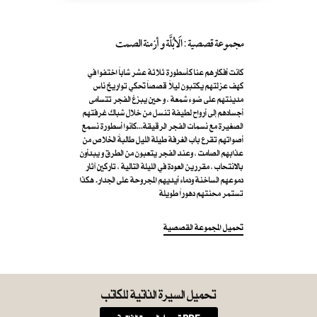
مجموعة قصصية : الَابُلَّة و أزمنة الصمت
كانت أفكارهم عنا كأسطورة ثلاثة عشر شاباً اختفوا في
كهف عزلتهم يكتبون ليلاً قصصاً تحكي تواريخ ناس
مدينتهم على ضوء شمعة ، و حين يبزغ الفجر تتسامى
أجسادهم إلى أرواح لطيفة تنسل من خلال شباك غرفتهم
الصغيرة مع نسمات الفجر الرقيقة...كانوا أسطورة نسمع
أصواتهم تقرع باب الغرفة طيلة الليل طالبةً الخلاص من
عذابهم الصامت ، وعند الفجر يتعبون من الطرق و يبدأون
بالانتحاب ، مقررين العودة في الليلة التالية ، تاركين آثار
دموعهم الساخنة ودماء أيديهم المجروحة على الجدار. هكذا
تستمر محنتهم دهوراً طويلة
تحميل المجموعة القصصية
تحميل السيرة الذاتية للكاتب