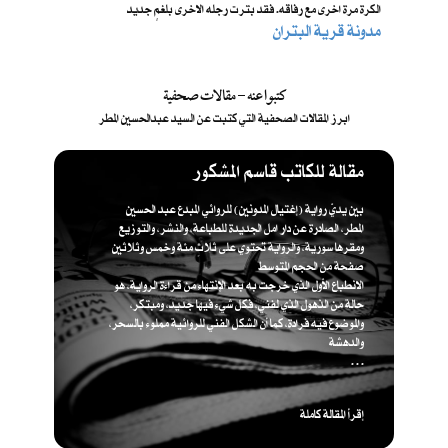
الكرة مرة اخرى مع رفاقه. فقد بترت رجله الاخرى بلغمٍ جديد
مدونة قرية البتران
كتبوا عنه - مقالات صحفية
ابرز المقالات الصحفية التي كتبت عن السيد عبدالحسين المطر
مقالة للكاتب قاسم المشكور
بين يديّ رواية (إغتيال المدونين) للروائي المبدع عبد الحسين
المطر، الصادرة عن دار امل الجديدة للطباعة، والنشر، والتوزيع
ومقرها سورية، والرواية تحتوي على ثلاث مئة وخمس وثلاثين
صفحة من الحجم المتوسط
الانطباع الأول الذي خرجت به بعد الإنتهاء من قراءة الرواية، هو
حالة من الذهول الذي لفني، فكل شيء فيها جديد، ومبتكر،
والموضوع فيه فرادة، كما أن الشكل الفني للروائية مملوء بالسحر،
والدهشة
. . .
إقرأ المقالة كاملة