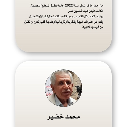
من اجمل ما قرأت في سنة 2022 رواية اغتيال المدونين للصديق
الكاتب المبدع عبد الحسين المطر
رواية رائعة بكل المقاييس وعميقة جدا تستحق القراءة والتحليل
وتعرض معلومات ادبية وفكرية وتاريخية وعلمية كثيرة دون ان تقلل
من قيمتها الادبية
محمد خضير