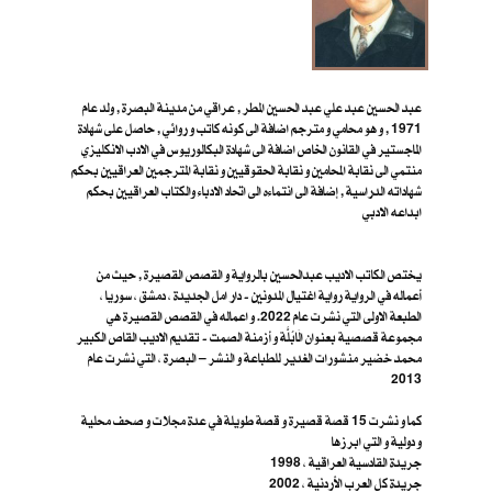
عبد الحسين عبد علي عبد الحسين المطر , عراقي من مدينة البصرة , ولد عام
1971 , و هو محامي و مترجم اضافة الى كونه كاتب و روائي , حاصل على شهادة
الماجستير في القانون الخاص اضافة الى شهادة البكالوريوس في الادب الانكليزي
منتمي الى نقابة المحامين و نقابة الحقوقيين و نقابة المترجمين العراقيين بحكم
شهاداته الدراسية , إضافة الى انتماءه الى اتحاد الادباء والكتاب العراقيين بحكم
ابداعه الادبي
يختص الكاتب الاديب عبدالحسين بالرواية و القصص القصيرة , حيث من
أعماله في الرواية رواية اغتيال المدونين - دار امل الجديدة ، دمشق ، سوريا ،
الطبعة الاولى التي نشرت عام 2022. و اعماله في القصص القصيرة هي
مجموعة قصصية بعنوان الَابُلَّة و أزمنة الصمت - تقديم الاديب القاص الكبير
محمد خضير منشورات الغدير للطباعة و النشر – البصرة ، ا​لتي نشرت عام
2013
كما و نشرت 15 قصة قصيرة و قصة طويلة في عدة مجلات و صحف محلية
و دولية و التي ابرزها
جريدة القادسية العراقية ، 1998
جريدة كل العرب الأردنية ، 2002