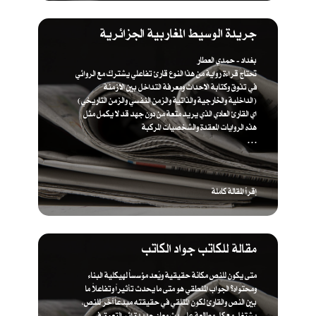
جريدة الوسيط المغاربية الجزائرية
بغداد - حمدي العطار
تحتاج قراءة رواية من هذا النوع قارئ تفاعلي يشترك مع الروائي
في تذوق وكتابة الاحداث ومعرفة التداخل بين الازمنة
(الداخلية والخارجية والذاتية والزمن النفسي والزمن التاريخي)
اي القارئ العادي الذي يريد متعة من دون جهد قد لا يكمل مثل
هذه الروايات المعقدة والشخصيات المركبة
. . .
إقرأ المقالة كاملة
مقالة للكاتب جواد الكاتب
متى يكون للنص مكانة حقيقية ويُعد مؤسساً لهيكلية البناء
ومحتواه؟ الجواب المنطقي هو متى ما يحدث تأثيراً وتفاعلاً ما
بين النص والقارئ لكون المتلقي في حقيقته مبدعاً آخر للنص،
يشتغل مع كل مطالعة على بث معان جديدة إثر التعمق في