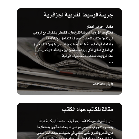
جريدة الوسيط المغاربية الجزائرية
بغداد - حمدي العطار
تحتاج قراءة رواية من هذا النوع قارئ تفاعلي يشترك مع الروائي
في تذوق وكتابة الاحداث ومعرفة التداخل بين الازمنة
(الداخلية والخارجية والذاتية والزمن النفسي والزمن التاريخي)
اي القارئ العادي الذي يريد متعة من دون جهد قد لا يكمل مثل
هذه الروايات المعقدة والشخصيات المركبة
. . .
إقرأ المقالة كاملة
مقالة للكاتب جواد الكاتب
متى يكون للنص مكانة حقيقية ويُعد مؤسساً لهيكلية البناء
ومحتواه؟ الجواب المنطقي هو متى ما يحدث تأثيراً وتفاعلاً ما
بين النص والقارئ لكون المتلقي في حقيقته مبدعاً آخر للنص،
يشتغل مع كل مطالعة على بث معان جديدة إثر التعمق في