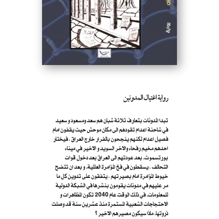
رواية اغتيال المدونين
تبدا المدونات بتعارف ثلاثة شبان هم سعد ومسعود و سعيد
في شاحنة اعدام تقودهم الى مكان موحش حيث يقفون امام
فصيل اعدام لكنهم ينجحون بالفرار خارج العراق ، فيختار
احدهم مخيم رفحاء والاخر السويد و الاخير في ميناء
بورتسموث. بعد عودتهم الى العراق بعد دخول قوات
التحالف ، يسقطون في فخ المؤامرة العالمية. و بعد ان تتضح
خيوط المؤامرة امام بصيرتهم ، يتفقون على تدوين كل ما
مر عليهم في مدونات يقومون بنشرها في الشبكة الدولية
للمعلومات. في ذلك الوقت عام 2040 تكون المظاهرات و
الاحتجاجات الشعبية المستمرة منذ عشرين سنة قد وصلت
ذروتها. ماذا سيكون مصيرهم الاخير ؟