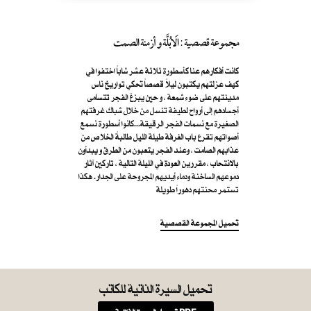
مجموعة قصصية : الَابُلَّة و أزمنة الصمت
كانت أفكارهم عنا كأسطورة ثلاثة عشر شاباً اختفوا في
كهف عزلتهم يكتبون ليلاً قصصاً تحكي تواريخ ناس
مدينتهم على ضوء شمعة ، و حين يبزغ الفجر تتسامى
أجسادهم إلى أرواح لطيفة تنسل من خلال شباك غرفتهم
الصغيرة مع نسمات الفجر الرقيقة...كانوا أسطورة نسمع
أصواتهم تقرع باب الغرفة طيلة الليل طالبةً الخلاص من
عذابهم الصامت ، وعند الفجر يتعبون من الطرق و يبدأون
بالانتحاب ، مقررين العودة في الليلة التالية ، تاركين آثار
دموعهم الساخنة ودماء أيديهم المجروحة على الجدار. هكذا
تستمر محنتهم دهوراً طويلة
تحميل المجموعة القصصية
تحميل السيرة الذاتية للكاتب