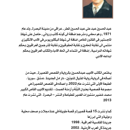
عبد الحسين عبد علي عبد الحسين المطر , عراقي من مدينة البصرة , ولد عام
1971 , و هو محامي و مترجم اضافة الى كونه كاتب و روائي , حاصل على شهادة
الماجستير في القانون الخاص اضافة الى شهادة البكالوريوس في الادب الانكليزي
منتمي الى نقابة المحامين و نقابة الحقوقيين و نقابة المترجمين العراقيين بحكم
شهاداته الدراسية , إضافة الى انتماءه الى اتحاد الادباء والكتاب العراقيين بحكم
ابداعه الادبي
يختص الكاتب الاديب عبدالحسين بالرواية و القصص القصيرة , حيث من
أعماله في الرواية رواية اغتيال المدونين - دار امل الجديدة ، دمشق ، سوريا ،
الطبعة الاولى التي نشرت عام 2022. و اعماله في القصص القصيرة هي
مجموعة قصصية بعنوان الَابُلَّة و أزمنة الصمت - تقديم الاديب القاص الكبير
محمد خضير منشورات الغدير للطباعة و النشر – البصرة ، ا​لتي نشرت عام
2013
كما و نشرت 15 قصة قصيرة و قصة طويلة في عدة مجلات و صحف محلية
و دولية و التي ابرزها
جريدة القادسية العراقية ، 1998
جريدة كل العرب الأردنية ، 2002