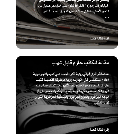
خباياه وفك رموزه " فالقراءة تقوم على خلق نص بديل عن
النص الأصلي والقارئ معاً " ​النص والتأويل.. أحمد قداس
. . .
إقرأ المقالة كاملة
مقالة للكاتب حازم قابل شهاب
عندما قرأ نزار قباني رواية ذاكرة الجسد التي كتبتها الجزائرية
أحلام مستغانمي قال : انها ولله رواية مجنونة كقصيدة كتبت
على كل البحور بحر الحب وبحر الألم وبحر الايدلوجية , هذه
الرواية لا تختصر ذاكرة الجسد فحسب ولكنها تخصر تاريخ
الوجع الجزائري والحزن الجزائري والجاهلية الجزائرية التي ان
لها ان تنتهي
. . .
إقرأ المقالة كاملة