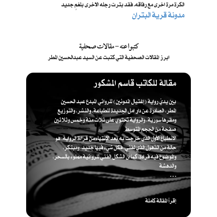
الكرة مرة اخرى مع رفاقه. فقد بترت رجله الاخرى بلغمٍ جديد
مدونة قرية البتران
كتبوا عنه - مقالات صحفية
ابرز المقالات الصحفية التي كتبت عن السيد عبدالحسين المطر
مقالة للكاتب قاسم المشكور
بين يديّ رواية (إغتيال المدونين) للروائي المبدع عبد الحسين
المطر، الصادرة عن دار امل الجديدة للطباعة، والنشر، والتوزيع
ومقرها سورية، والرواية تحتوي على ثلاث مئة وخمس وثلاثين
صفحة من الحجم المتوسط
الانطباع الأول الذي خرجت به بعد الإنتهاء من قراءة الرواية، هو
حالة من الذهول الذي لفني، فكل شيء فيها جديد، ومبتكر،
والموضوع فيه فرادة، كما أن الشكل الفني للروائية مملوء بالسحر،
والدهشة
. . .
إقرأ المقالة كاملة