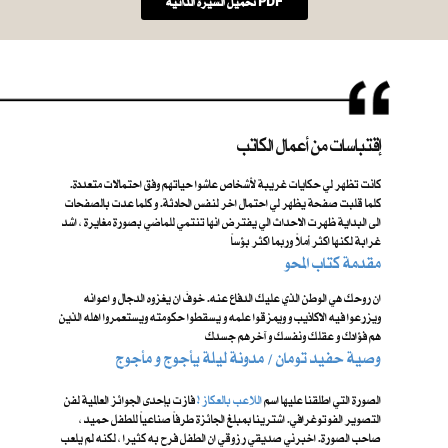
تحميل السيرة الذاتية PDF
إقتباسات من أعمال الكاتب
كانت تظهر لي حكايات غريبة لأشخاص عاشوا حياتهم وفق احتمالات متعددة.
كلما قلبت صفحة يظهر لي احتمال اخر لنفس الحادثة. و كلما عدت بالصفحات
الى البداية ظهرت الاحداث الي يفترض انها تنتمي للماضي بصورة مغايرة ، اشد
غرابة لكنها اكثر أملاً وربما اكثر بؤساً
مقدمة كتاب المحو
ان روحك هي الوطن الذي عليك الدفاع عنه. خوفَ ان يغزوه الدجال و اعوانه
ويزرعوا فيه الاكاذيب و ويمزقوا علمه و يسقطوا حكومته ويستعمروا اهله الذين
هم فؤادك و عقلك ونفسك و آخرهم جسدك
​ وصية حفيد تومان / مدونة ليلة يأجوج و مأجوج
الصورة التي اطلقنا عليها اسم ​
اللاعب بالعكاز !
فازت بإحدى الجوائز العالمية لفن
التصوير الفوتوغرافي. اشترينا بمبلغ الجائزة طرفاً صناعياً للطفل حميد ،
صاحب الصورة. اخبرني صديقي رزوقي ان الطفل فرح به كثيرا ، لكنه لم يلعب