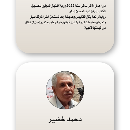
من اجمل ما قرأت في سنة 2022 رواية اغتيال المدونين للصديق
الكاتب المبدع عبد الحسين المطر
رواية رائعة بكل المقاييس وعميقة جدا تستحق القراءة والتحليل
وتعرض معلومات ادبية وفكرية وتاريخية وعلمية كثيرة دون ان تقلل
من قيمتها الادبية
محمد خضير