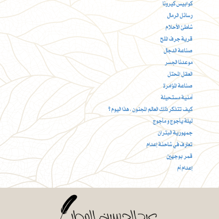
كوابيس كيرونا
رسائل الرمال
شاطئ الأحلام
قرية جرف الملح
صناعة الدجال
موعدنا الجسر
العقل المحتل
صناعة المؤامرة
أمنية مستحيلة
كيف تتذكر ذلك العالم المجنون ، هذا اليوم ؟
ليلة يأجوج و مأجوج
جمهورية البتران
تعارف في شاحنة إعدام
قمر بوجهين
إعدام أم