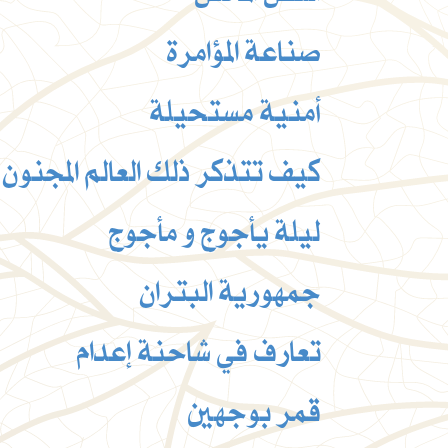
صناعة المؤامرة
أمنية مستحيلة
كيف تتذكر ذلك العالم المجنون ، 
ليلة يأجوج و مأجوج
جمهورية البتران
تعارف في شاحنة إعدام
قمر بوجهين