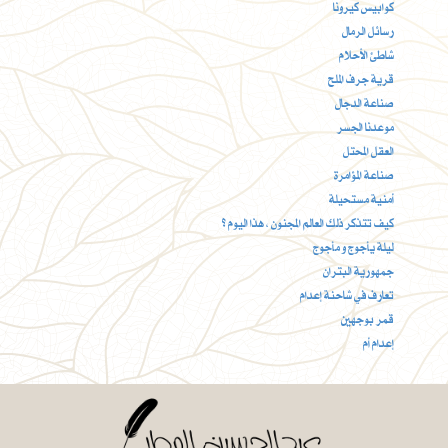
كوابيس كيرونا
رسائل الرمال
شاطئ الأحلام
قرية جرف الملح
صناعة الدجال
موعدنا الجسر
العقل المحتل
صناعة المؤامرة
أمنية مستحيلة
كيف تتذكر ذلك العالم المجنون ، هذا اليوم ؟
ليلة يأجوج و مأجوج
جمهورية البتران
تعارف في شاحنة إعدام
قمر بوجهين
إعدام أم