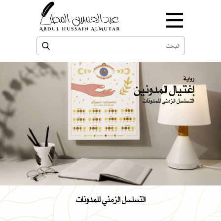
رواية
إغتيال المدونين
التسلسل الزمني للمدونات
التسلسل الزمني للمدونات