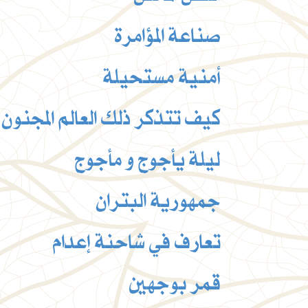
صناعة المؤامرة
أمنية مستحيلة
كيف تتذكر ذلك العالم المجنون ، 
ليلة يأجوج و مأجوج
جمهورية البتران
تعارف في شاحنة إعدام
قمر بوجهين