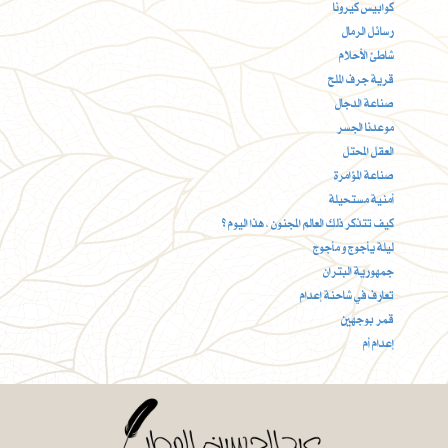
كوابيس كيرونا
رسائل الرمال
شاطئ الأحلام
قرية جرف الملح
صناعة الدجال
موعدنا الجسر
العقل المحتل
صناعة المؤامرة
أمنية مستحيلة
كيف تتذكر ذلك العالم المجنون ، هذا اليوم ؟
ليلة يأجوج و مأجوج
جمهورية البتران
تعارف في شاحنة إعدام
قمر بوجهين
إعدام أم