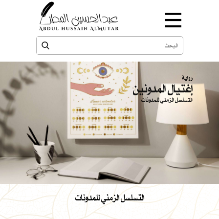
رواية
إغتيال المدونين
التسلسل الزمني للمدونات
التسلسل الزمني للمدونات