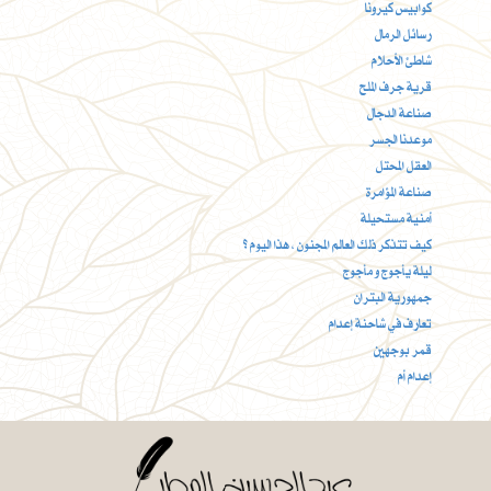
كوابيس كيرونا
رسائل الرمال
شاطئ الأحلام
قرية جرف الملح
صناعة الدجال
موعدنا الجسر
العقل المحتل
صناعة المؤامرة
أمنية مستحيلة
كيف تتذكر ذلك العالم المجنون ، هذا اليوم ؟
ليلة يأجوج و مأجوج
جمهورية البتران
تعارف في شاحنة إعدام
قمر بوجهين
إعدام أم