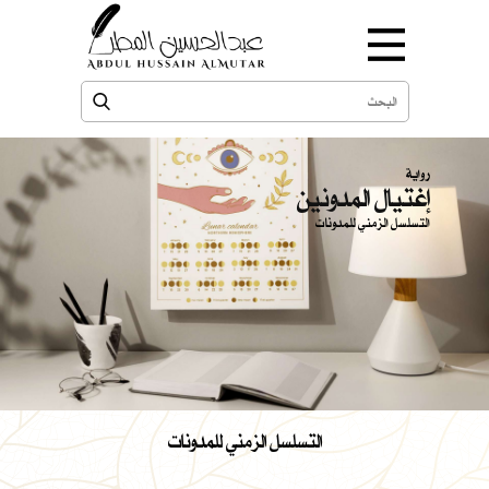
رواية
إغتيال المدونين
التسلسل الزمني للمدونات
التسلسل الزمني للمدونات