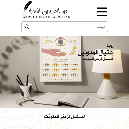
رواية
إغتيال المدونين
التسلسل الزمني للمدونات
التسلسل الزمني للمدونات