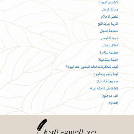
كوابيس كيرونا
رسائل الرمال
شاطئ الأحلام
قرية جرف الملح
صناعة الدجال
موعدنا الجسر
العقل المحتل
صناعة المؤامرة
أمنية مستحيلة
كيف تتذكر ذلك العالم المجنون ، هذا اليوم ؟
ليلة يأجوج و مأجوج
جمهورية البتران
تعارف في شاحنة إعدام
قمر بوجهين
إعدام أم