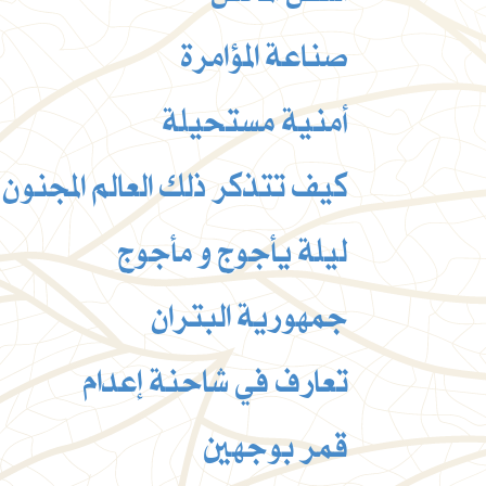
صناعة المؤامرة
أمنية مستحيلة
كيف تتذكر ذلك العالم المجنون ، 
ليلة يأجوج و مأجوج
جمهورية البتران
تعارف في شاحنة إعدام
قمر بوجهين