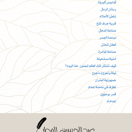
كوابيس كيرونا
رسائل الرمال
شاطئ الأحلام
قرية جرف الملح
صناعة الدجال
موعدنا الجسر
العقل المحتل
صناعة المؤامرة
أمنية مستحيلة
كيف تتذكر ذلك العالم المجنون ، هذا اليوم ؟
ليلة يأجوج و مأجوج
جمهورية البتران
تعارف في شاحنة إعدام
قمر بوجهين
إعدام أم