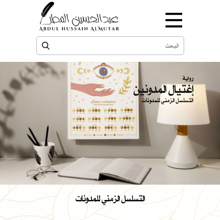
رواية
إغتيال المدونين
التسلسل الزمني للمدونات
التسلسل الزمني للمدونات