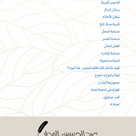
كوابيس كيرونا
رسائل الرمال
شاطئ الأحلام
قرية جرف الملح
صناعة الدجال
موعدنا الجسر
العقل المحتل
صناعة المؤامرة
أمنية مستحيلة
كيف تتذكر ذلك العالم المجنون ، هذا اليوم ؟
ليلة يأجوج و مأجوج
جمهورية البتران
تعارف في شاحنة إعدام
قمر بوجهين
إعدام أم