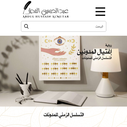
رواية
إغتيال المدونين
التسلسل الزمني للمدونات
التسلسل الزمني للمدونات