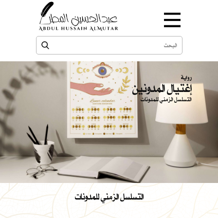
رواية
إغتيال المدونين
التسلسل الزمني للمدونات
التسلسل الزمني للمدونات