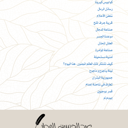
كوابيس كيرونا
رسائل الرمال
شاطئ الأحلام
قرية جرف الملح
صناعة الدجال
موعدنا الجسر
العقل المحتل
صناعة المؤامرة
أمنية مستحيلة
كيف تتذكر ذلك العالم المجنون ، هذا اليوم ؟
ليلة يأجوج و مأجوج
جمهورية البتران
تعارف في شاحنة إعدام
قمر بوجهين
إعدام أم