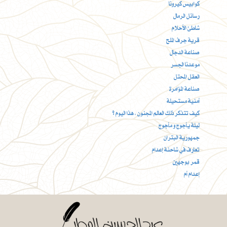
كوابيس كيرونا
رسائل الرمال
شاطئ الأحلام
قرية جرف الملح
صناعة الدجال
موعدنا الجسر
العقل المحتل
صناعة المؤامرة
أمنية مستحيلة
كيف تتذكر ذلك العالم المجنون ، هذا اليوم ؟
ليلة يأجوج و مأجوج
جمهورية البتران
تعارف في شاحنة إعدام
قمر بوجهين
إعدام أم