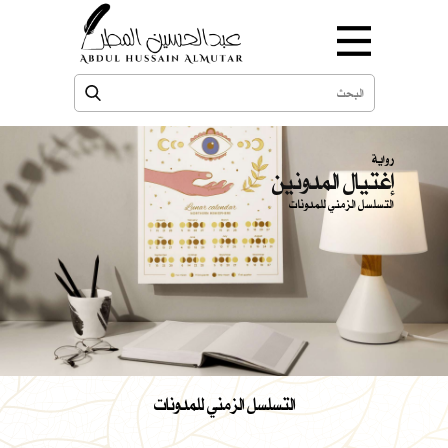
رواية
إغتيال المدونين
التسلسل الزمني للمدونات
التسلسل الزمني للمدونات