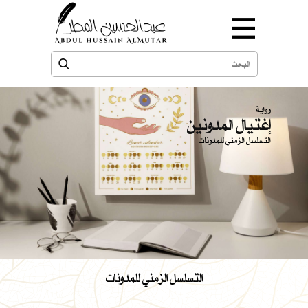
رواية
إغتيال المدونين
التسلسل الزمني للمدونات
التسلسل الزمني للمدونات