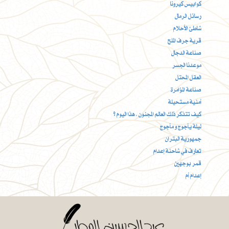
كوابيس كيرونا
رسائل الرمال
شاطئ الأحلام
قرية جرف الملح
صناعة الدجال
موعدنا الجسر
العقل المحتل
صناعة المؤامرة
أمنية مستحيلة
كيف تتذكر ذلك العالم المجنون ، هذا اليوم ؟
ليلة يأجوج و مأجوج
جمهورية البتران
تعارف في شاحنة إعدام
قمر بوجهين
إعدام أم