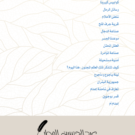
كوابيس كيرونا
رسائل الرمال
شاطئ الأحلام
قرية جرف الملح
صناعة الدجال
موعدنا الجسر
العقل المحتل
صناعة المؤامرة
أمنية مستحيلة
كيف تتذكر ذلك العالم المجنون ، هذا اليوم ؟
ليلة يأجوج و مأجوج
جمهورية البتران
تعارف في شاحنة إعدام
قمر بوجهين
إعدام أم