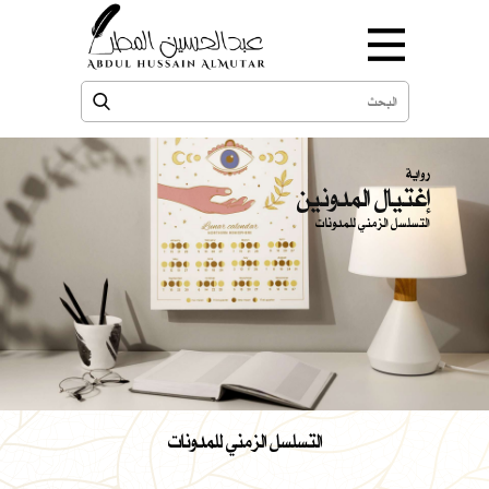
رواية
إغتيال المدونين
التسلسل الزمني للمدونات
التسلسل الزمني للمدونات