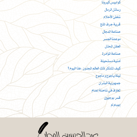
كوابيس كيرونا
رسائل الرمال
شاطئ الأحلام
قرية جرف الملح
صناعة الدجال
موعدنا الجسر
العقل المحتل
صناعة المؤامرة
أمنية مستحيلة
كيف تتذكر ذلك العالم المجنون ، هذا اليوم ؟
ليلة يأجوج و مأجوج
جمهورية البتران
تعارف في شاحنة إعدام
قمر بوجهين
إعدام أم