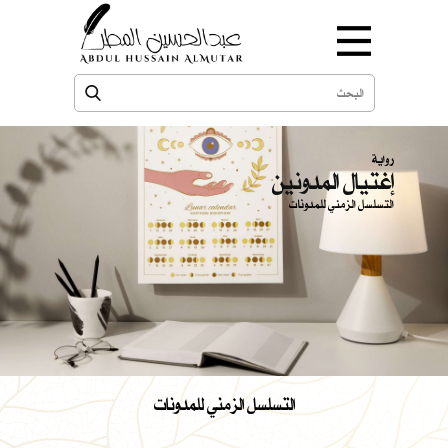
رواية
إغتيال المدونين
التسلسل الزمني للمدونات
التسلسل الزمني للمدونات