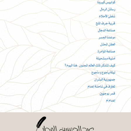
كوابيس كيرونا
رسائل الرمال
شاطئ الأحلام
قرية جرف الملح
صناعة الدجال
موعدنا الجسر
العقل المحتل
صناعة المؤامرة
أمنية مستحيلة
كيف تتذكر ذلك العالم المجنون ، هذا اليوم ؟
ليلة يأجوج و مأجوج
جمهورية البتران
تعارف في شاحنة إعدام
قمر بوجهين
إعدام أم