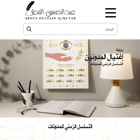
رواية
إغتيال المدونين
التسلسل الزمني للمدونات
التسلسل الزمني للمدونات