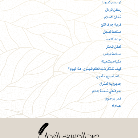
كوابيس كيرونا
رسائل الرمال
شاطئ الأحلام
قرية جرف الملح
صناعة الدجال
موعدنا الجسر
العقل المحتل
صناعة المؤامرة
أمنية مستحيلة
كيف تتذكر ذلك العالم المجنون ، هذا اليوم ؟
ليلة يأجوج و مأجوج
جمهورية البتران
تعارف في شاحنة إعدام
قمر بوجهين
إعدام أم