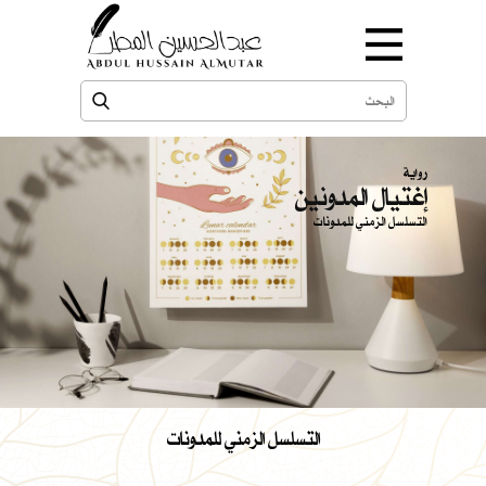
رواية
إغتيال المدونين
التسلسل الزمني للمدونات
التسلسل الزمني للمدونات