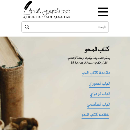
كتاب المحو
يَمْحُو اللَّهُ مَا يَشَاءُ وَيُثْبِتُ ۖ وَعِندَهُ أُمُّ الْكِتَابِ
-
القرآن الكريم / سورة الرعد / آية 39
مقدمة كتاب المحو
الباب الصوري
الباب الرمزي
الباب الطلسمي
خاتمة كتاب المحو