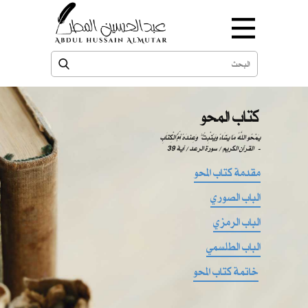
كتاب المحو
يَمْحُو اللَّهُ مَا يَشَاءُ وَيُثْبِتُ ۖ وَعِندَهُ أُمُّ الْكِتَابِ
-
القرآن الكريم / سورة الرعد / آية 39
مقدمة كتاب المحو
الباب الصوري
الباب الرمزي
الباب الطلسمي
خاتمة كتاب المحو