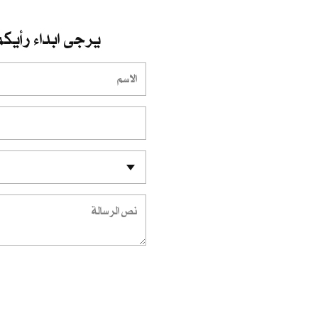
يرجى ابداء رأيكم