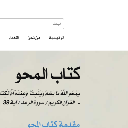
الرئيسية
من نحن
الاهداء
كتاب المحو
يَمْحُو اللَّهُ مَا يَشَاءُ وَيُثْبِتُ ۖ وَعِندَهُ أُمُّ الْكِتَ
-
القرآن الكريم / سورة الرعد / آية 39
مقدمة كتاب المحو