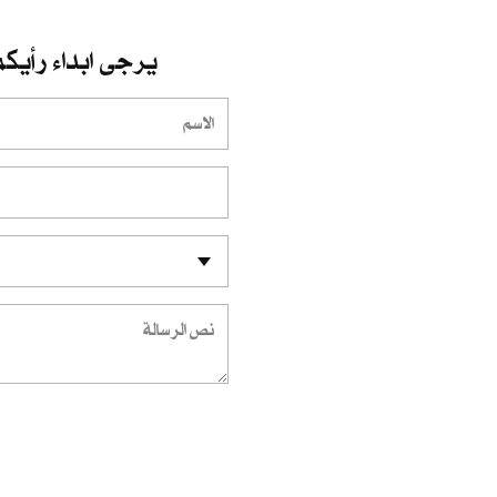
يرجى ابداء رأيكم