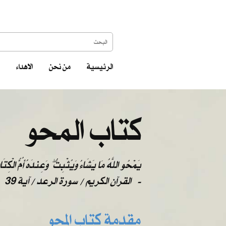
الرئيسية
من نحن
الاهداء
كتاب المحو
يَمْحُو اللَّهُ مَا يَشَاءُ وَيُثْبِتُ ۖ وَعِندَهُ أُمُّ الْكِتَ
-
القرآن الكريم / سورة الرعد / آية 39
مقدمة كتاب المحو