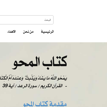
الرئيسية
من نحن
الاهداء
كتاب المحو
يَمْحُو اللَّهُ مَا يَشَاءُ وَيُثْبِتُ ۖ وَعِندَهُ أُمُّ الْكِتَ
-
القرآن الكريم / سورة الرعد / آية 39
مقدمة كتاب المحو