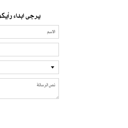
يرجى ابداء رأيكم