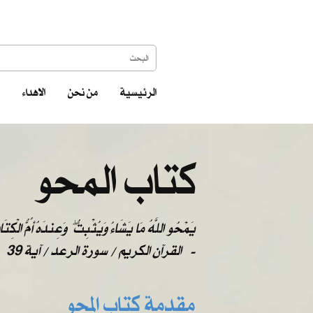
الرئيسية
من نحن
الاهداء
كتاب المحو
يَمْحُو اللَّهُ مَا يَشَاءُ وَيُثْبِتُ ۖ وَعِندَهُ أُمُّ الْكِتَ
-
القرآن الكريم / سورة الرعد / آية 39
مقدمة كتاب المحو