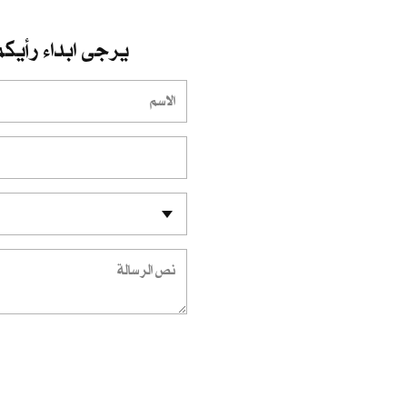
يرجى ابداء رأيكم