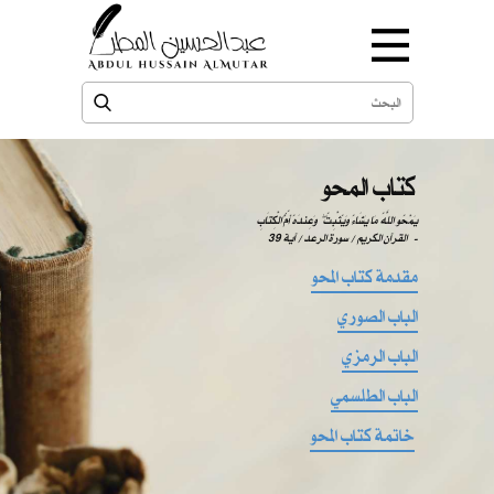
كتاب المحو
يَمْحُو اللَّهُ مَا يَشَاءُ وَيُثْبِتُ ۖ وَعِندَهُ أُمُّ الْكِتَابِ
-
القرآن الكريم / سورة الرعد / آية 39
مقدمة كتاب المحو
الباب الصوري
الباب الرمزي
الباب الطلسمي
خاتمة كتاب المحو