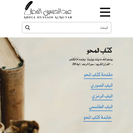
كتاب المحو
يَمْحُو اللَّهُ مَا يَشَاءُ وَيُثْبِتُ ۖ وَعِندَهُ أُمُّ الْكِتَابِ
-
القرآن الكريم / سورة الرعد / آية 39
مقدمة كتاب المحو
الباب الصوري
الباب الرمزي
الباب الطلسمي
خاتمة كتاب المحو