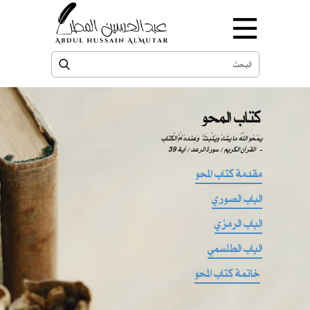
كتاب المحو
يَمْحُو اللَّهُ مَا يَشَاءُ وَيُثْبِتُ ۖ وَعِندَهُ أُمُّ الْكِتَابِ
-
القرآن الكريم / سورة الرعد / آية 39
مقدمة كتاب المحو
الباب الصوري
الباب الرمزي
الباب الطلسمي
خاتمة كتاب المحو