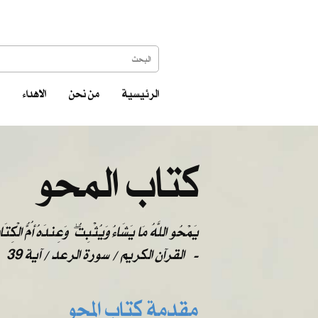
الرئيسية
من نحن
الاهداء
كتاب المحو
يَمْحُو اللَّهُ مَا يَشَاءُ وَيُثْبِتُ ۖ وَعِندَهُ أُمُّ الْكِتَ
-
القرآن الكريم / سورة الرعد / آية 39
مقدمة كتاب المحو