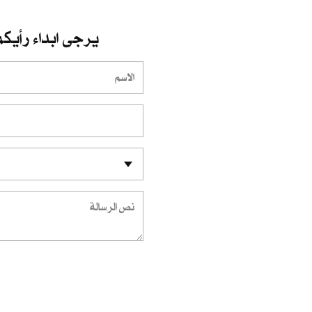
يرجى ابداء رأيكم