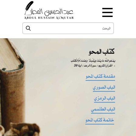
كتاب المحو
يَمْحُو اللَّهُ مَا يَشَاءُ وَيُثْبِتُ ۖ وَعِندَهُ أُمُّ الْكِتَابِ
-
القرآن الكريم / سورة الرعد / آية 39
مقدمة كتاب المحو
الباب الصوري
الباب الرمزي
الباب الطلسمي
خاتمة كتاب المحو