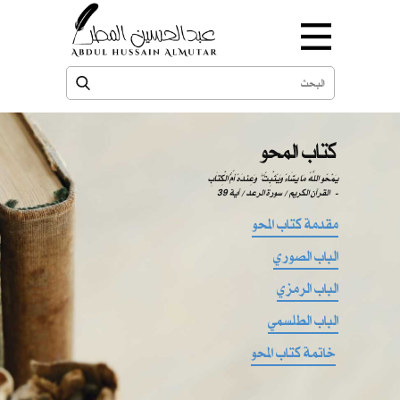
كتاب المحو
يَمْحُو اللَّهُ مَا يَشَاءُ وَيُثْبِتُ ۖ وَعِندَهُ أُمُّ الْكِتَابِ
-
القرآن الكريم / سورة الرعد / آية 39
مقدمة كتاب المحو
الباب الصوري
الباب الرمزي
الباب الطلسمي
خاتمة كتاب المحو