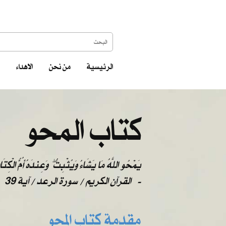
الرئيسية
من نحن
الاهداء
كتاب المحو
يَمْحُو اللَّهُ مَا يَشَاءُ وَيُثْبِتُ ۖ وَعِندَهُ أُمُّ الْكِتَ
-
القرآن الكريم / سورة الرعد / آية 39
مقدمة كتاب المحو