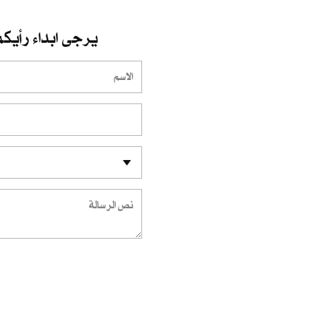
يرجى ابداء رأيكم