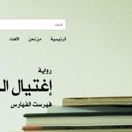
الرئيسية
من نحن
الاهداء
رواية
إغتيال ال
فهرست الفهارس