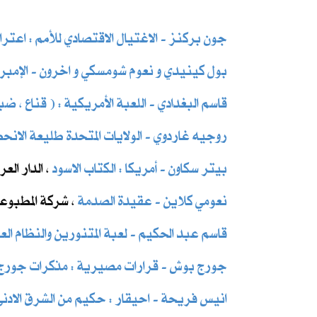
جون بركنز - الاغتيال الاقتصادي للأمم : اعتر
بول كينيدي و نعوم شومسكي و اخرون ​- الإمبرا
قاسم البغدادي - اللعبة الأمريكية : ( قناع ، ضبا
روجيه غاردوي - الولايات المتحدة طليعة الانحطا
بيتر سكاون - أمريكا : الكتاب الاسود
، الدار العرب
نعومي كلاين - عقيدة الصدمة
، شركة المطبوعات
قاسم عبد الحكيم - لعبة المتنورين والنظام العا
جورج بوش - قرارات مصيرية : مذكرات جورج
انيس فريحة - احيقار : حكيم من الشرق الادنى