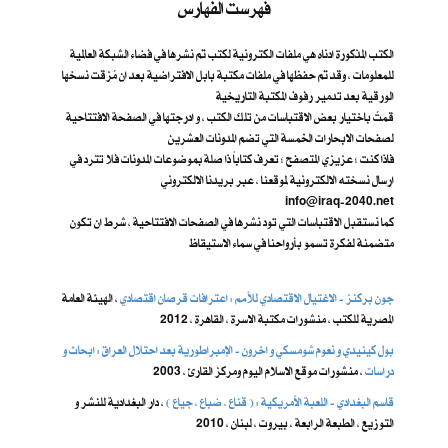
فهرست الفهارس
الكتب المذكورة ادناه هي ملفات الكترونية لكتب تم نشرها في فضاء الشبكة العالمية
للمعلومات ، وقد تم حفظها في ملفات مكتبة بابل الافتراضية بعد ان مُزقت نسخها
الورقية بعد تدمير رفوف المكتبة التاريخية
قمتُ باختيار بعض الاقتباسات من تلك الكتب ، و ادرجتها في الصفحة الافتتاحية
لصفحات الابحارات الخمسة التي تضم المدونات العشرين
فاذا كنت ؛ عزيزي المتصفح ؛ تعرف كتاباً ذا صلة بموضوعات المدونات فلا تترد في
ارسال نسخته الالكترونية لموقعنا ، عبر بريدنا الالكتروني
info@iraq-2040.net
كما نستقبل الاقتباسات التي تود نشرها في الصفحات الافتتاحية ، شرط ان تكون
متضمنة لفكرة تسمو بأرواحنا في سماء الاستيقاظ
جون بركنز - الاغتيال الاقتصادي للأمم : اعترافات قرصان اقتصادي
، الهيئة العامة
المصرية للكتب ، منشورات مكتبة الاسرة ، القاهرة ، 2012
بول كينيدي و نعوم شومسكي و اخرون ​- الإمبراطورية بعد احتلال العراق : ابحاث و
دراسات
، منشورات موقع الاسلام اليوم ومركز القارئ ، 2003
قاسم البغدادي - اللعبة الأمريكية : ( قناع ، ضباع ، جياع )
، دار البغدادية للنشر و
التوزيع ، الطبعة الرابعة ، بيروت ، لبنان ، 2010