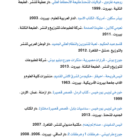
روجيه غاردوي - الولايات المتحدة طليعة الانحطاط العالمي
، دار عطية للنشر ، الطبعة
الثانية ، بيروت ، 1999
بيتر سكاون - أمريكا : الكتاب الاسود
، الدار العربية للعلوم ، بيروت ، 2003
نعومي كلاين - عقيدة الصدمة
، شركة المطبوعات للتوزيع و النشر ، الطبعة الثالثة ،
بيروت ، 2011
قاسم عبد الحكيم - لعبة المتنورين والنظام العالمي الجديد
، دار الوطن العربي للنشر
والتوزيع ، دمشق – القاهرة ، 2012
جورج بوش - قرارات مصيرية : مذكرات جورج دبليو بوش
، شركة المطبوعات
للتوزيع و النشر ، الطبعة الثالثة ، بيروت ، 2013
انيس فريحة - احيقار : حكيم من الشرق الادنى القديم
، منشورات كلية العلوم و
الآداب جامعة بيروت الأمريكية ، بيروت ، 1963
خورخي لويس بورخيس - كتاب الرمل : قصص قصيرة
، دار ازمنة ، عَمَان ، الاردن ،
1999
خورخي لويس بورخيس - سداسيات بابل : قصص قصيرة مختارة
، دار الكتاب
الجديد المتحدة ، بيروت ، 2013
انيس الدغيدي - صدام لم يُعدم
، مكتبة مدبولي للنشر، القاهرة ، 2007
جورج طرابيشي - هرطقات 1 و هرطقات 2
، دار الساقي ، بيروت ، 2006 ، 2008