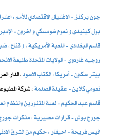
جون بركنز - الاغتيال الاقتصادي للأمم : اعتر
بول كينيدي و نعوم شومسكي و اخرون ​- الإمبرا
قاسم البغدادي - اللعبة الأمريكية : ( قناع ، ضبا
روجيه غاردوي - الولايات المتحدة طليعة الانحطا
بيتر سكاون - أمريكا : الكتاب الاسود
، الدار العرب
نعومي كلاين - عقيدة الصدمة
، شركة المطبوعات
قاسم عبد الحكيم - لعبة المتنورين والنظام العا
جورج بوش - قرارات مصيرية : مذكرات جورج
انيس فريحة - احيقار : حكيم من الشرق الادنى