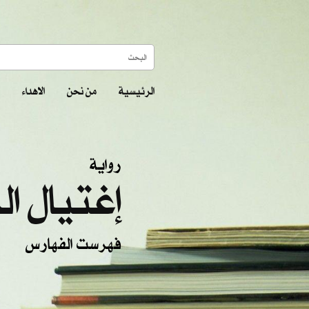
الرئيسية
من نحن
الاهداء
رواية
إغتيال ال
فهرست الفهارس