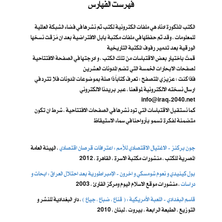
فهرست الفهارس
الكتب المذكورة ادناه هي ملفات الكترونية لكتب تم نشرها في فضاء الشبكة العالمية
للمعلومات ، وقد تم حفظها في ملفات مكتبة بابل الافتراضية بعد ان مُزقت نسخها
الورقية بعد تدمير رفوف المكتبة التاريخية
قمتُ باختيار بعض الاقتباسات من تلك الكتب ، و ادرجتها في الصفحة الافتتاحية
لصفحات الابحارات الخمسة التي تضم المدونات العشرين
فاذا كنت ؛ عزيزي المتصفح ؛ تعرف كتاباً ذا صلة بموضوعات المدونات فلا تترد في
ارسال نسخته الالكترونية لموقعنا ، عبر بريدنا الالكتروني
info@iraq-2040.net
كما نستقبل الاقتباسات التي تود نشرها في الصفحات الافتتاحية ، شرط ان تكون
متضمنة لفكرة تسمو بأرواحنا في سماء الاستيقاظ
جون بركنز - الاغتيال الاقتصادي للأمم : اعترافات قرصان اقتصادي
، الهيئة العامة
المصرية للكتب ، منشورات مكتبة الاسرة ، القاهرة ، 2012
بول كينيدي و نعوم شومسكي و اخرون ​- الإمبراطورية بعد احتلال العراق : ابحاث و
دراسات
، منشورات موقع الاسلام اليوم ومركز القارئ ، 2003
قاسم البغدادي - اللعبة الأمريكية : ( قناع ، ضباع ، جياع )
، دار البغدادية للنشر و
التوزيع ، الطبعة الرابعة ، بيروت ، لبنان ، 2010