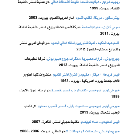
روجيه غاردوي - الولايات المتحدة طليعة الانحطاط العالمي
، دار عطية للنشر ، الطبعة
الثانية ، بيروت ، 1999
بيتر سكاون - أمريكا : الكتاب الاسود
، الدار العربية للعلوم ، بيروت ، 2003
نعومي كلاين - عقيدة الصدمة
، شركة المطبوعات للتوزيع و النشر ، الطبعة الثالثة ،
بيروت ، 2011
قاسم عبد الحكيم - لعبة المتنورين والنظام العالمي الجديد
، دار الوطن العربي للنشر
والتوزيع ، دمشق – القاهرة ، 2012
جورج بوش - قرارات مصيرية : مذكرات جورج دبليو بوش
، شركة المطبوعات
للتوزيع و النشر ، الطبعة الثالثة ، بيروت ، 2013
انيس فريحة - احيقار : حكيم من الشرق الادنى القديم
، منشورات كلية العلوم و
الآداب جامعة بيروت الأمريكية ، بيروت ، 1963
خورخي لويس بورخيس - كتاب الرمل : قصص قصيرة
، دار ازمنة ، عَمَان ، الاردن ،
1999
خورخي لويس بورخيس - سداسيات بابل : قصص قصيرة مختارة
، دار الكتاب
الجديد المتحدة ، بيروت ، 2013
انيس الدغيدي - صدام لم يُعدم
، مكتبة مدبولي للنشر، القاهرة ، 2007
جورج طرابيشي - هرطقات 1 و هرطقات 2
، دار الساقي ، بيروت ، 2006 ، 2008