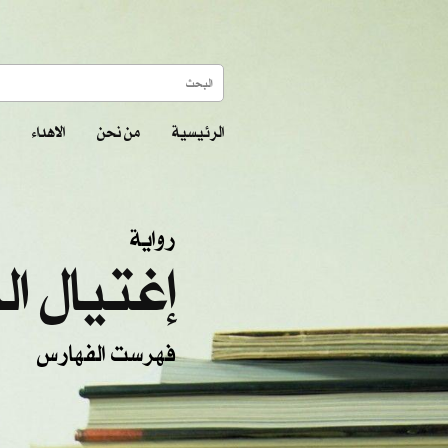
الرئيسية
من نحن
الاهداء
رواية
إغتيال ال
فهرست الفهارس