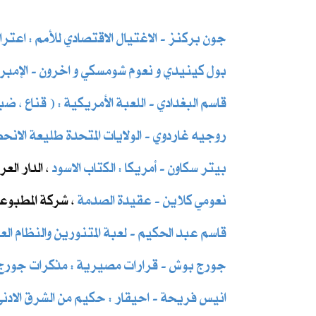
جون بركنز - الاغتيال الاقتصادي للأمم : اعتر
بول كينيدي و نعوم شومسكي و اخرون ​- الإمبرا
قاسم البغدادي - اللعبة الأمريكية : ( قناع ، ضبا
روجيه غاردوي - الولايات المتحدة طليعة الانحطا
بيتر سكاون - أمريكا : الكتاب الاسود
، الدار العرب
نعومي كلاين - عقيدة الصدمة
، شركة المطبوعات
قاسم عبد الحكيم - لعبة المتنورين والنظام العا
جورج بوش - قرارات مصيرية : مذكرات جورج
انيس فريحة - احيقار : حكيم من الشرق الادنى