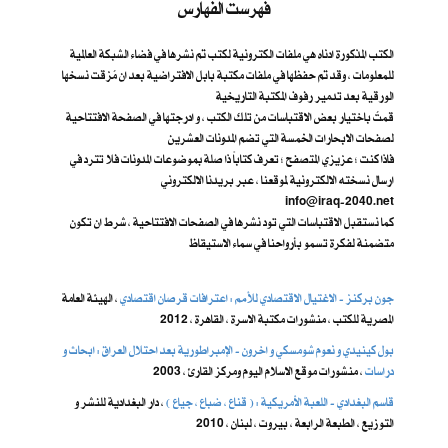
فهرست الفهارس
الكتب المذكورة ادناه هي ملفات الكترونية لكتب تم نشرها في فضاء الشبكة العالمية
للمعلومات ، وقد تم حفظها في ملفات مكتبة بابل الافتراضية بعد ان مُزقت نسخها
الورقية بعد تدمير رفوف المكتبة التاريخية
قمتُ باختيار بعض الاقتباسات من تلك الكتب ، و ادرجتها في الصفحة الافتتاحية
لصفحات الابحارات الخمسة التي تضم المدونات العشرين
فاذا كنت ؛ عزيزي المتصفح ؛ تعرف كتاباً ذا صلة بموضوعات المدونات فلا تترد في
ارسال نسخته الالكترونية لموقعنا ، عبر بريدنا الالكتروني
info@iraq-2040.net
كما نستقبل الاقتباسات التي تود نشرها في الصفحات الافتتاحية ، شرط ان تكون
متضمنة لفكرة تسمو بأرواحنا في سماء الاستيقاظ
جون بركنز - الاغتيال الاقتصادي للأمم : اعترافات قرصان اقتصادي
، الهيئة العامة
المصرية للكتب ، منشورات مكتبة الاسرة ، القاهرة ، 2012
بول كينيدي و نعوم شومسكي و اخرون ​- الإمبراطورية بعد احتلال العراق : ابحاث و
دراسات
، منشورات موقع الاسلام اليوم ومركز القارئ ، 2003
قاسم البغدادي - اللعبة الأمريكية : ( قناع ، ضباع ، جياع )
، دار البغدادية للنشر و
التوزيع ، الطبعة الرابعة ، بيروت ، لبنان ، 2010