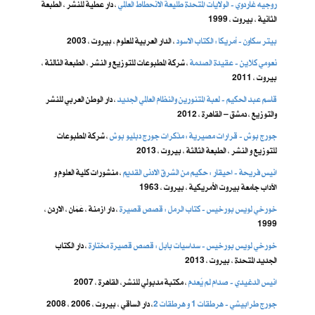
روجيه غاردوي - الولايات المتحدة طليعة الانحطاط العالمي
، دار عطية للنشر ، الطبعة
الثانية ، بيروت ، 1999
بيتر سكاون - أمريكا : الكتاب الاسود
، الدار العربية للعلوم ، بيروت ، 2003
نعومي كلاين - عقيدة الصدمة
، شركة المطبوعات للتوزيع و النشر ، الطبعة الثالثة ،
بيروت ، 2011
قاسم عبد الحكيم - لعبة المتنورين والنظام العالمي الجديد
، دار الوطن العربي للنشر
والتوزيع ، دمشق – القاهرة ، 2012
جورج بوش - قرارات مصيرية : مذكرات جورج دبليو بوش
، شركة المطبوعات
للتوزيع و النشر ، الطبعة الثالثة ، بيروت ، 2013
انيس فريحة - احيقار : حكيم من الشرق الادنى القديم
، منشورات كلية العلوم و
الآداب جامعة بيروت الأمريكية ، بيروت ، 1963
خورخي لويس بورخيس - كتاب الرمل : قصص قصيرة
، دار ازمنة ، عَمَان ، الاردن ،
1999
خورخي لويس بورخيس - سداسيات بابل : قصص قصيرة مختارة
، دار الكتاب
الجديد المتحدة ، بيروت ، 2013
انيس الدغيدي - صدام لم يُعدم
، مكتبة مدبولي للنشر، القاهرة ، 2007
جورج طرابيشي - هرطقات 1 و هرطقات 2
، دار الساقي ، بيروت ، 2006 ، 2008