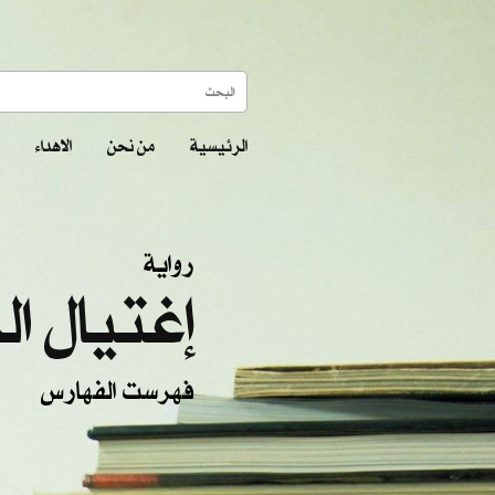
الرئيسية
من نحن
الاهداء
رواية
إغتيال ال
فهرست الفهارس