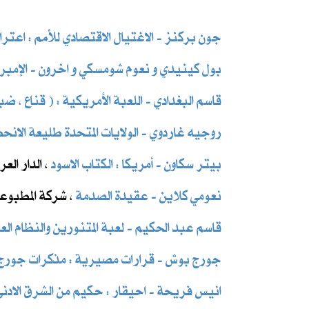
جون بركنز - الاغتيال الاقتصادي للأمم : اعتر
بول كينيدي و نعوم شومسكي و اخرون ​- الإمبرا
قاسم البغدادي - اللعبة الأمريكية : ( قناع ، ضبا
روجيه غاردوي - الولايات المتحدة طليعة الانحطا
بيتر سكاون - أمريكا : الكتاب الاسود
، الدار العرب
نعومي كلاين - عقيدة الصدمة
، شركة المطبوعات
قاسم عبد الحكيم - لعبة المتنورين والنظام العا
جورج بوش - قرارات مصيرية : مذكرات جورج
انيس فريحة - احيقار : حكيم من الشرق الادنى