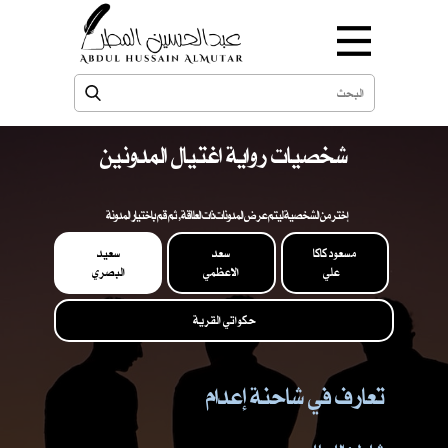
شخصيات رواية اغتيال المدونين
إختر من الشخصية ليتم عرض المدونات ذات العلاقة , ثم قم باختيار المدونة
مسعود كاكا
سعد
سعيد
علي
الاعظمي
البصري
حكواتي القرية
تعارف في شاحنة إعدام