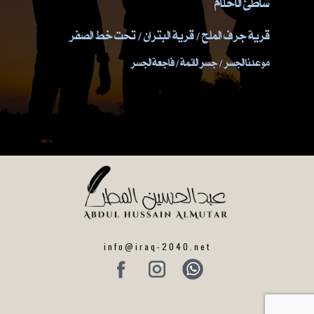
شاطئ الاحلام
قرية جرف الملح / قرية البتران / تحت خط الصفر
موعدنا الجسر / جسر الائمة / فاجعة الجسر
info@iraq-2040.net