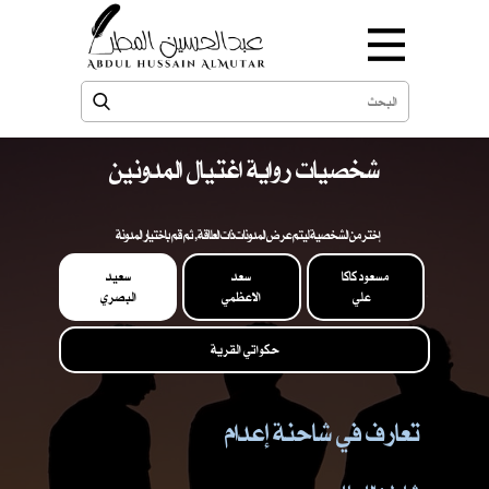
شخصيات رواية اغتيال المدونين
إختر من الشخصية ليتم عرض المدونات ذات العلاقة , ثم قم باختيار المدونة
مسعود كاكا
سعد
سعيد
علي
الاعظمي
البصري
حكواتي القرية
تعارف في شاحنة إعدام