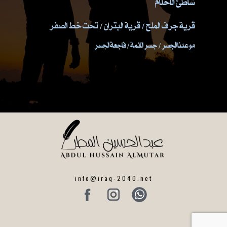
شاطئ الاحلام
قرية جرف الملح / قرية البتران / تحت خط الصفر
موعدنا الجسر / جسر الائمة / فاجعة الجسر
info@iraq-2040.net