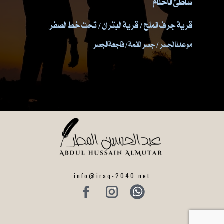
شاطئ الاحلام
قرية جرف الملح / قرية البتران / تحت خط الصفر
موعدنا الجسر / جسر الائمة / فاجعة الجسر
info@iraq-2040.net