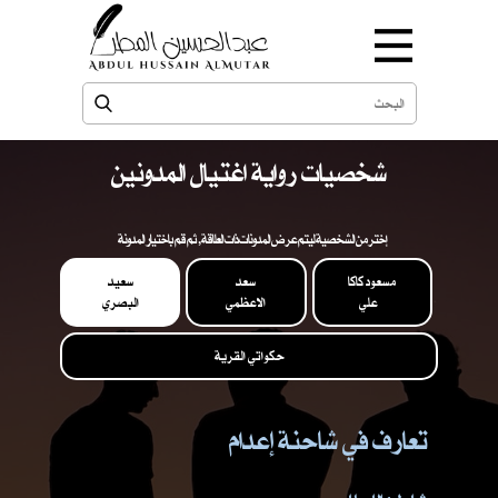
شخصيات رواية اغتيال المدونين
إختر من الشخصية ليتم عرض المدونات ذات العلاقة , ثم قم باختيار المدونة
مسعود كاكا
سعد
سعيد
علي
الاعظمي
البصري
حكواتي القرية
تعارف في شاحنة إعدام