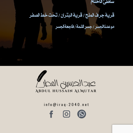
شاطئ الاحلام
قرية جرف الملح / قرية البتران / تحت خط الصفر
موعدنا الجسر / جسر الائمة / فاجعة الجسر
info@iraq-2040.net