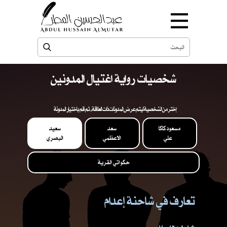
شخصيات رواية اغتيال المدونين
إختر من الشخصية ليتم عرض المدونات ذات العلاقة , ثم قم باختيار المدونة
مسعود كاكا
سعد
سعيد
علي
الاعظمي
البصري
حكواتي القرية
تعارف في شاحنة إعدام